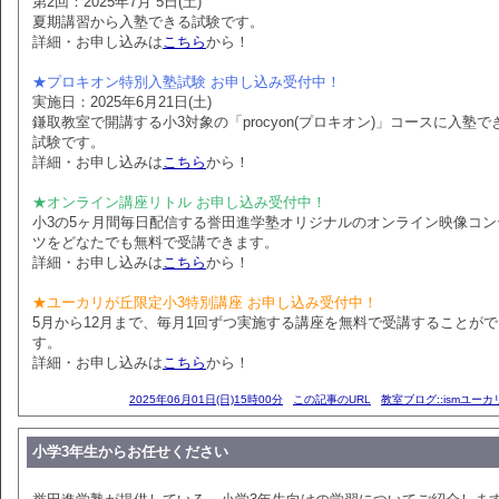
第2回：2025年7月 5日(土)
夏期講習から入塾できる試験です。
詳細・お申し込みは
こちら
から！
★プロキオン特別入塾試験 お申し込み受付中！
実施日：2025年6月21日(土)
鎌取教室で開講する小3対象の「procyon(プロキオン)」コースに入塾で
試験です。
詳細・お申し込みは
こちら
から！
★オンライン講座リトル お申し込み受付中！
小3の5ヶ月間毎日配信する誉田進学塾オリジナルのオンライン映像コン
ツをどなたでも無料で受講できます。
詳細・お申し込みは
こちら
から！
★ユーカリが丘限定小3特別講座 お申し込み受付中！
5月から12月まで、毎月1回ずつ実施する講座を無料で受講することが
す。
詳細・お申し込みは
こちら
から！
2025年06月01日(日)15時00分
この記事のURL
教室ブログ::ismユー
小学3年生からお任せください