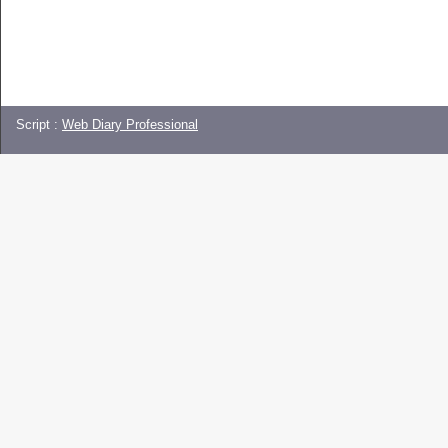
Script :
Web Diary Professional