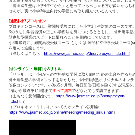
誉田進学塾が提供している、小学3年生向けの学習についてご紹介しま
「誉田進学塾は小学4年生から」と思っていらっしゃる方が多いかもし
せんが、実は小学3年生向けの学習にも取り組んでいるんです。
[通塾] 小3プロキオン
プロキオンコースは、難関校受験にむけた小学3年生対象のコースです。
3のうちに学習習慣や正しい学習法を身につけるとともに、 誉田進学塾
話参加型授業のスピードに慣れることを目的にしています。
小4進級時に、難関高校受験コース もしくは 難関私立中学受験コース(siri
を選んで進級します。
（詳しくはこちら
https://www.jasmec.co.jp/3nen/procyon-little.htm
）
[オンライン・無料] 小3リトル
「リトル」は、小4からの本格的な学習に取り組むための土台を作るた
誉田進学塾の学習メソッドを活かした、誉田進学塾オリジナルのオンラ
映像コンテンツです。小3の5ヶ月間、毎日配信(日曜を除く)する講座を
1講から最終第146講まで
すべて無料
でどなたでも受講できます。
（まもなく受付開始です
https://www.jasmec.co.jp/3nen/procyon-
little.htm
）
（プロキオン・リトルについてのオンライン説明会
https://www.jasmec.co.jp/online/meeting/meeting_sirius.htm
）