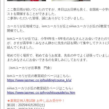
ここ数日雨が続いていたのですが、本日はお日柄も良く、全国統一小学
ストを開催することができました。
ご参加いただいた皆様、誠にありがとうございました。
ユーカリが丘地域では、ismユーカリが丘とsiriusユーカリが丘の2教室
開催でした。
ismユーカリが丘では、小学4年生～6年生のみなさんとお会いできたの
が、さすが高学年！みなさん静かに先生の話を聞いて集中してテストに
組んでくれました。
初めて行く場所で、初めて会うお友達、先生の中でよく頑張っていまし
またみなさんにお会いできるのを楽しみにしております。
（ismユーカリが丘事務 門倉）
ismユーカリが丘の教室紹介ページはこちら↓
https://www.jasmec.co.jp/building/course_k/u/
siriusユーカリが丘の教室紹介ページはこちら↓
https://www.jasmec.co.jp/kyoshitsuguide/su.htm
★夏期定例入塾試験 お申し込み受付中！
第1回：2025年6月28日(土)