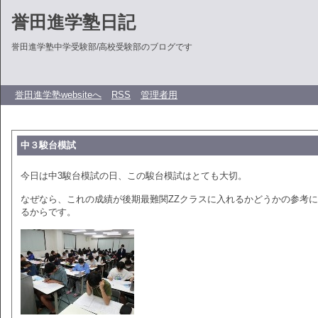
誉田進学塾日記
誉田進学塾中学受験部/高校受験部のブログです
誉田進学塾websiteへ
RSS
管理者用
中３駿台模試
今日は中3駿台模試の日、この駿台模試はとても大切。
なぜなら、これの成績が後期最難関ZZクラスに入れるかどうかの参考
るからです。