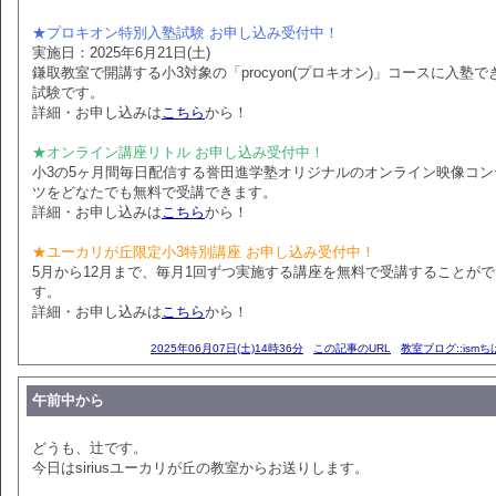
★プロキオン特別入塾試験 お申し込み受付中！
実施日：2025年6月21日(土)
鎌取教室で開講する小3対象の「procyon(プロキオン)」コースに入塾で
試験です。
詳細・お申し込みは
こちら
から！
★オンライン講座リトル お申し込み受付中！
小3の5ヶ月間毎日配信する誉田進学塾オリジナルのオンライン映像コン
ツをどなたでも無料で受講できます。
詳細・お申し込みは
こちら
から！
★ユーカリが丘限定小3特別講座 お申し込み受付中！
5月から12月まで、毎月1回ずつ実施する講座を無料で受講することが
す。
詳細・お申し込みは
こちら
から！
2025年06月07日(土)14時36分
この記事のURL
教室ブログ::ism
午前中から
どうも、辻です。
今日はsiriusユーカリが丘の教室からお送りします。