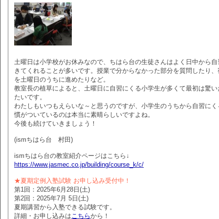
土曜日は小学校がお休みなので、ちはら台の生徒さんはよく日中から自
きてくれることが多いです。授業で分からなかった部分を質問したり、
を土曜日のうちに進めたりなど。
教室長の植草によると、土曜日に自習にくる小学生が多くて最初は驚い
たいです。
わたしもいつもえらいな～と思うのですが、小学生のうちから自習にく
慣がついているのは本当に素晴らしいですよね。
今後も続けていきましょう！
(ismちはら台 村田)
ismちはら台の教室紹介ページはこちら↓
https://www.jasmec.co.jp/building/course_k/c/
★夏期定例入塾試験 お申し込み受付中！
第1回：2025年6月28日(土)
第2回：2025年7月 5日(土)
夏期講習から入塾できる試験です。
詳細・お申し込みは
こちら
から！