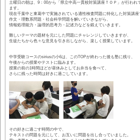
土曜日の朝は、9：00から「県立中高一貫校対策講座ＴＯＰ」が行われ
ます。
現在千葉中と東葛中で実施されている適性検査問題に特化した対策講座
作文・理数系問題・社会科学問題を解いていきながら、
情報処理能力・論理的思考力・記述力などを鍛えていきます。
難しいテーマの題材を元にした問題にチャレンジしていきますが、
生徒たちから色々な意見を引き出しながら、楽しく授業しています。
中学受験コースのsiriusの小6は、このTOPが終わった後も塾に残り、
午後からの授業やテストに臨みます。
授業の前の1時間ほどが昼休みとしてお弁当を食べて、
さらに残った時間は好きに過ごしています。
その好きに過ごす時間の中で、
テキストの問題を元にして、お互いに問題を出し合っていました。