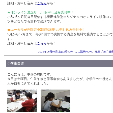
詳細・お申し込みは
こちら
から！
★オンライン講座リトル お申し込み受付中！
小3の5ヶ月間毎日配信する誉田進学塾オリジナルのオンライン映像コン
ツをどなたでも無料で受講できます。
★ユーカリが丘限定小3特別講座 お申し込み受付中！
5月から12月まで、毎月1回ずつ実施する講座を無料で受講することが
す。
詳細・お申し込みは
こちら
から！
2025年06月07日(土)22時40分
この記事のURL
教室ブログ::鎌
小学生自習
こんにちは。事務の村田です。
今日は土曜日。午前午後と保護者会もありましたが、小学生の生徒さん
人か自習にきてくれました。