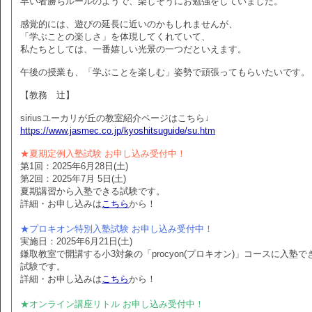
早い者勝ちルールのようで、楽しそうにお勉強をしていました。
感覚的には、遊びの延長に近いのかもしれませんが、
「学ぶことの楽しさ」を体現してくれていて、
私たちとしては、一番嬉しい光景の一つだといえます。
午後の授業も、「学ぶことを楽しむ」姿勢で頑張ってもらいたいです。
【教務 辻】
siriusユーカリが丘の教室紹介ページはこちら↓
https://www.jasmec.co.jp/kyoshitsuguide/su.htm
★夏期定例入塾試験 お申し込み受付中！
第1回：2025年6月28日(土)
第2回：2025年7月 5日(土)
夏期講習から入塾できる試験です。
詳細・お申し込みは
こちら
から！
★プロキオン特別入塾試験 お申し込み受付中！
実施日：2025年6月21日(土)
鎌取教室で開講する小3対象の「procyon(プロキオン)」コースに入塾で
試験です。
詳細・お申し込みは
こちら
から！
★オンライン講座リトル お申し込み受付中！