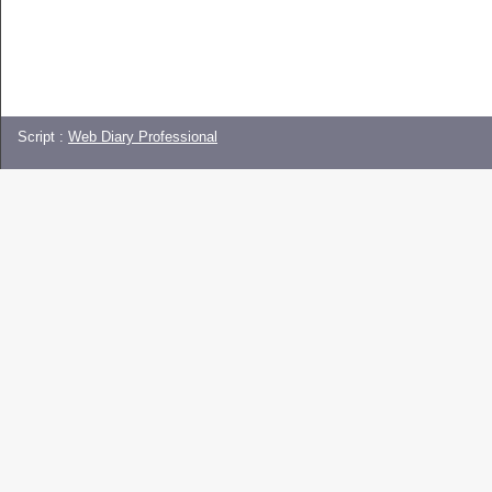
Script :
Web Diary Professional