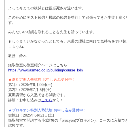
よって今までの模試とは皆必死さが違います。
このためにテスト勉強と模試の勉強を並行して頑張ってきた生徒も多く
す。
みんないい成績を取れることを先生も祈っています。
もしうまくいかなかったとしても、来週の理社に向けて気持ちを切り替
しょうね。
教務 鈴木
鎌取教室の教室紹介ページはこちら↓
https://www.jasmec.co.jp/building/course_k/k/
★夏期定例入塾試験 お申し込み受付中！
第1回：2025年6月28日(土)
第2回：2025年7月 5日(土)
夏期講習から入塾できる試験です。
詳細・お申し込みは
こちら
から！
★プロキオン特別入塾試験 お申し込み受付中！
実施日：2025年6月21日(土)
鎌取教室で開講する小3対象の「procyon(プロキオン)」コースに入塾で
試験です。