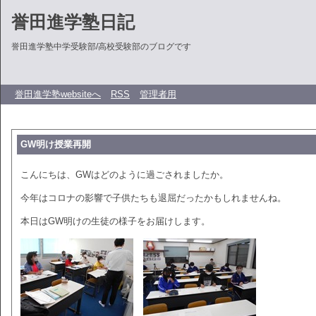
誉田進学塾日記
誉田進学塾中学受験部/高校受験部のブログです
誉田進学塾websiteへ
RSS
管理者用
GW明け授業再開
こんにちは、GWはどのように過ごされましたか。
今年はコロナの影響で子供たちも退屈だったかもしれませんね。
本日はGW明けの生徒の様子をお届けします。