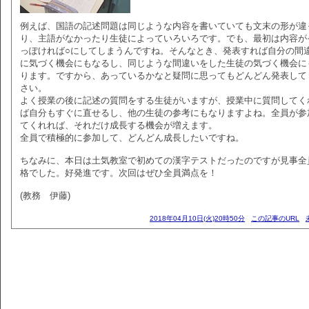
例えば、国語の記述問題は同じような内容を書いていても文末の形が違
り、主語がなかったり生徒によっていろいろです。でも、最初は内容が
っぽければ○にしてしまうんですね。そんなとき、発表すれば自分の間
に気づく機会にもなるし、同じような間違いをした生徒の気づく機会に
ります。ですから、あっているかなと疑問に思ってもどんどん発表して
さい。
よく授業の後に記述の質問をする生徒がいますが、授業中に質問してく
ば自分もすぐに直せるし、他の生徒の参考にもなりますよね。全員が参
てくれれば、それだけ成長する機会が増えます。
全員で積極的に参加して、どんどん成長したいですね。
ちなみに、本日は土気教室で初めての漢字テストだったのですが見事全
格でした。好発進です。次回はぜひ全員満点を！
(教務 伊藤)
2018年04月10日(火)20時50分
この記事のURL