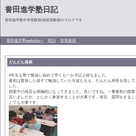
誉田進学塾日記
誉田進学塾中学受験部/高校受験部のブログです
誉田進学塾websiteへ
RSS
管理者用
どんどん発表
4年生も塾で勉強し始めて早くも一か月以上経ちました。
最初は緊張した様子で勉強していた生徒たちも、だんだん本性を現して
した。
授業中の発言も積極的になってきました。良いですね。一番最初の授業
言いましたが、とにかく参加することが大事です。発言、質問をするこ
とても大事です。