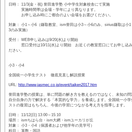
日時： 11/3(金・祝) 誉田進学塾 小中学生対象校舎にて実施
実施時間帯は会場・学年により異なります。
お申し込み時にご都合のよい会場をお選びください。
対象： 小1～小6（鎌取教室、ism誉田は小3～小6のみ、sirius鎌取は小
3のみ実施）
受付： WEB申し込みは9/20(水)より開始
窓口受付は10/11(水)より開始 お近くの教室窓口にてお申し込
ださい。
小3・小4
全国統一小学生テスト 徹底見直し解説授業
URL:
http://www.jasmec.co.jp/event/taiken2017.htm
誉田進学塾の授業は、単に問題の解き方を教えるのではなく、未知の問
自分自身の力で解決する「本質的な学力」を養成します。全国統一小学
ストの復習はもちろん、今後の学習につながる考え方を指導します。
日時： 11/12(日) 13:00～15:10
場所： ismちはら台・ism大網・ismユーカリが丘
対象： 小3・小4（保護者および他学年の見学可）
科目： 算数・国語