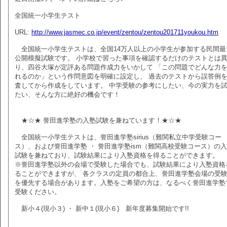
全国統一小学生テスト
URL:
http://www.jasmec.co.jp/event/zentou/zentou201711youkou.htm
全国統一小学生テストは、全国14万人以上の小学生が参加する民間最
公開模擬試験です。 小学校で習った事項を確認するだけのテストとは
り、四谷大塚が定評ある問題作成力をいかして 「この問題でどんな力
れるのか」という作問意図を明確に設定し、 過去のテストから誤答例
査してから作成をしています。 中学受験の参考にしたい、今の実力を
たい、そんな方に絶好の機会です！
★☆★ 誉田進学塾の入塾試験を兼ねています！★☆★
全国統一小学生テストは、誉田進学塾sirius（難関私立中学受験コー
ス）、および誉田進学塾 ・ 誉田進学塾ism（難関高校受験コース）の
試験を兼ねており、試験結果により入塾資格を得ることができます。
※誉田進学塾以外の会場で受験した場合でも、試験結果により入塾資格
ることができますが、 各クラスの定員の都合上、誉田進学塾会場の受
を優先する場合があります。入塾をご希望の方は、なるべく誉田進学塾
受験ください。
新小４(現小３) ・ 新中１(現小６) 新年度募集開始です!!