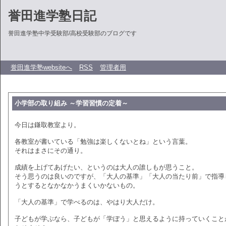
誉田進学塾日記
誉田進学塾中学受験部/高校受験部のブログです
誉田進学塾websiteへ
RSS
管理者用
小学部の取り組み ～学習習慣の定着～
今日は鎌取教室より。
各教室が書いている「勉強は楽しくないとね」という言葉。
それはまさにその通り。
成績を上げてあげたい、というのは大人の誰しもが思うこと。
そう思うのは良いのですが、「大人の基準」「大人の当たり前」で指導
うとするとなかなかうまくいかないもの。
「大人の基準」で学べるのは、やはり大人だけ。
子どもが学ぶなら、子どもが「学ぼう」と思えるように持っていくこと