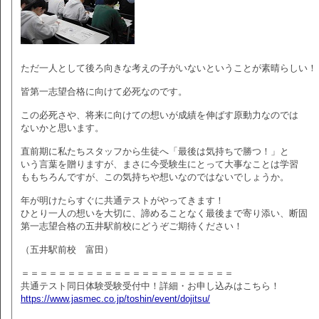
ただ一人として後ろ向きな考えの子がいないということが素晴らしい！
皆第一志望合格に向けて必死なのです。
この必死さや、将来に向けての想いが成績を伸ばす原動力なのでは
ないかと思います。
直前期に私たちスタッフから生徒へ「最後は気持ちで勝つ！」と
いう言葉を贈りますが、まさに今受験生にとって大事なことは学習
ももちろんですが、この気持ちや想いなのではないでしょうか。
年が明けたらすぐに共通テストがやってきます！
ひとり一人の想いを大切に、諦めることなく最後まで寄り添い、断固
第一志望合格の五井駅前校にどうぞご期待ください！
（五井駅前校 富田）
＝＝＝＝＝＝＝＝＝＝＝＝＝＝＝＝＝＝＝＝＝＝＝
共通テスト同日体験受験受付中！詳細・お申し込みはこちら！
https://www.jasmec.co.jp/toshin/event/dojitsu/