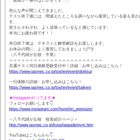
「最後が一番やばいかもです…」
色んな声が聞こえてきました。
テスト終了後には、間違えたところを調べながら復習している姿も見か
す。
皆さんそれぞれ、よく頑張っているなと感じています。
本当にお疲れ様です！！
本日終了後は、テキストと解答解説をお渡しします。
お休みの間に、よく復習しておきましょう(^^)/
（八千代緑が丘校 牛尾）
＝＝＝＝＝＝＝＝＝＝＝＝＝＝＝＝＝＝＝＝＝＝＝
共通テスト同日体験受験受付中！詳細・お申し込みはこちら！
https://www.jasmec.co.jp/toshin/event/dojitsu/
一日体験の詳細・お申し込みはこちら！
https://www.jasmec.co.jp/toshin/event/taiken/
★Instagramやってます★
フォローお願いします👇
https://www.instagram.com/honshin_premium/
＜八千代緑が丘校 校舎紹介ページ＞
http://www.jasmec.co.jp/koushaguide/pym.htm
YouTubeはこちらから👇