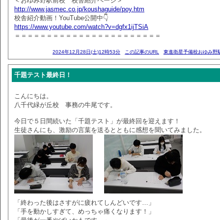
＜おゆみ野駅前校 校舎紹介ページ＞
http://www.jasmec.co.jp/koushaguide/poy.htm
校舎紹介動画！YouTube公開中👇
https://www.youtube.com/watch?v=dgfx1ijTSiA
＝＝＝＝＝＝＝＝＝＝＝＝＝＝＝＝＝＝＝＝＝＝＝
2024年12月28日(土)12時53分
この記事のURL
東進衛星予備校おゆみ野
千題テスト最終日！
こんにちは。
八千代緑が丘校 事務の牛尾です。
今日で５日間続いた「千題テスト」が最終回を迎えます！
生徒さんにも、激励の言葉を送るとともに感想を聞いてみました。
「終わった後はさすがに疲れてしんどいです…」
「手を動かしすぎて、めっちゃ痛くなります！」