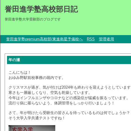
誉田進学塾高校部日記
誉田進学塾大学受験部のブログです
誉田進学塾premium高校部/東進衛星予備校へ
RSS
管理者用
年の瀬
こんにちは！
おゆみ野駅前校事務の堀内です。
クリスマスが過ぎ、気が付けば2024年も終わりを迎えようとしていま
寒さも一層厳しくなり、空気も乾燥しています。
今年はインフルエンザやコロナなどの感染症が猛威を振るっています。
流行り病に罹らないよう、体調管理をしっかり行いましょう！
さて、年が明けたら受験生の皆さんを待っているものは何でしょうか？
そう大学入学共通テストですね！