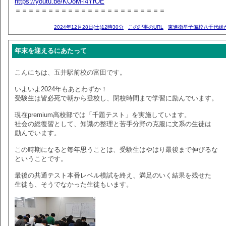
https://youtu.be/KOoM-l4YrOE
＝＝＝＝＝＝＝＝＝＝＝＝＝＝＝＝＝＝＝＝＝＝＝
2024年12月28日(土)12時30分
この記事のURL
東進衛星予備校八千代緑
年末を迎えるにあたって
こんにちは、五井駅前校の富田です。
いよいよ2024年もあとわずか！
受験生は皆必死で朝から登校し、閉校時間まで学習に励んでいます。
現在premium高校部では「千題テスト」を実施しています。
社会の総復習として、知識の整理と苦手分野の克服に文系の生徒は
励んでいます。
この時期になると毎年思うことは、受験生はやはり最後まで伸びるな
ということです。
最後の共通テスト本番レベル模試を終え、満足のいく結果を残せた
生徒も、そうでなかった生徒もいます。