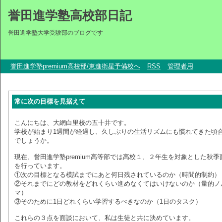
誉田進学塾高校部日記
誉田進学塾大学受験部のブログです
誉田進学塾premium高校部/東進衛星予備校へ
RSS
管理者用
常に次の目標を見据えて
こんにちは、大網白里校の五十井です。
学校が始まり1週間が経過し、久しぶりの生活リズムにも慣れてきた頃
でしょうか。
現在、誉田進学塾premium高等部では高校１、２年生を対象とした秋季
を行っています。
①次の目標となる模試までにあと何日残されているのか（時間的制約）
②それまでにどの教材をどれくらい進めなくてはいけないのか（量的ノ
マ）
③そのために1日どれくらい学習するべきなのか（1日のタスク）
これらの３点を面談において、私は生徒と共に決めています。