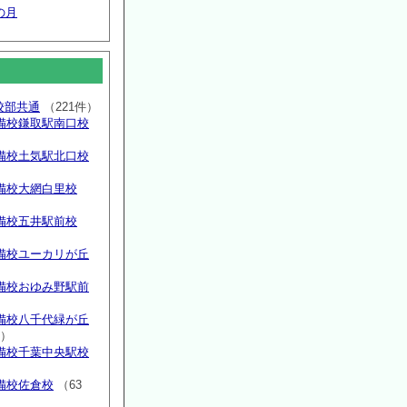
の月
高校部共通
（221件）
備校鎌取駅南口校
備校土気駅北口校
備校大網白里校
備校五井駅前校
備校ユーカリが丘
）
備校おゆみ野駅前
）
備校八千代緑が丘
件）
備校千葉中央駅校
備校佐倉校
（63