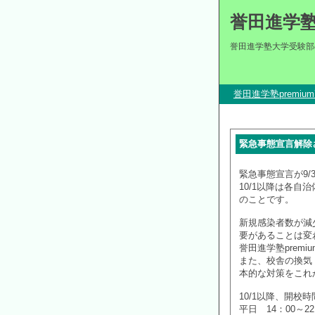
誉田進学
誉田進学塾大学受験部
誉田進学塾premi
緊急事態宣言解除
緊急事態宣言が9
10/1以降は各
のことです。
新規感染者数が減
要があることは変
誉田進学塾prem
また、校舎の換気
本的な対策をこれ
10/1以降、開
平日 14：00～22