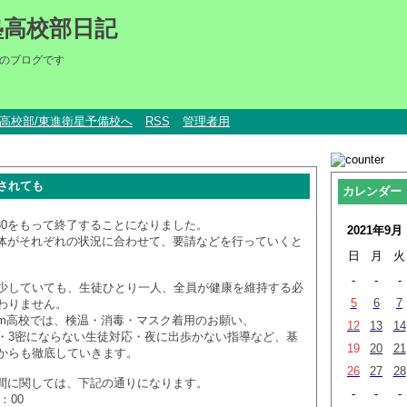
塾高校部日記
のブログです
um高校部/東進衛星予備校へ
RSS
管理者用
されても
カレンダー
/30をもって終了することになりました。
2021年9月
自治体がそれぞれの状況に合わせて、要請などを行っていくと
日
月
火
-
-
-
少していても、生徒ひとり一人、全員が健康を維持する必
5
6
7
わりません。
ium高校では、検温・消毒・マスク着用のお願い、
12
13
14
・3密にならない生徒対応・夜に出歩かない指導など、基
19
20
21
からも徹底していきます。
26
27
28
校時間に関しては、下記の通りになります。
-
-
-
：00