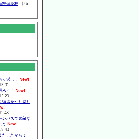
備校蘇我校
（46
折り返し！
New!
13:01
張ろう！
New!
12:20
期講習をやり切り
w!
11:43
ャンパスで素敵な
よう
New!
09:40
まだこれからで