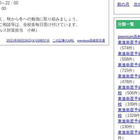
～22：00
前の月
次
00
く、秋から冬への勉強に取り組みましょう。
分類一覧
ご相談等は、全校舎毎日受け付けています。
ルス対策担当 小林）
premium
2021年09月28日(火)10時37分
この記事のURL
premium高校部共通
東進衛星予
（574件）
東進衛星予
（558件）
東進衛星予
（715件）
東進衛星予
（478件）
東進衛星予
校
（506件
東進衛星予
校
（339件
東進衛星予
校
（1329
東進衛星予
（130件）
東進衛星予
件）