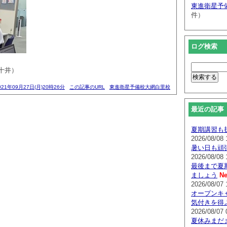
東進衛星予
件）
ログ検索
十井）
021年09月27日(月)20時26分
この記事のURL
東進衛星予備校大網白里校
最近の記事
夏期講習も
2026/08/08 
暑い日も頑
2026/08/08 
最後まで夏
ましょう
Ne
2026/08/07 
オープンキ
気付きを得
2026/08/07 
夏休みまだ