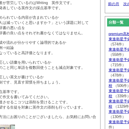
が苦労しているのはWriting 英作文です。
前の月
次
発表している英作文の採点基準です。
められている内容が含まれているか
分類一覧
人は減っていくと思いますか？」という課題に対して
辞書の悪い点を
辞書の良い点をそれぞれ書かなくてはなりません。
premium
東進衛星予
成や流れが分かりやすく論理的であるか
（574件）
例⇒結論
東進衛星予
なっていると高評価となります。
（558件）
東進衛星予
応しい語彙を用いられているか
（715件）
のこと同じ単語を複数回使うことも減点対象です。
東進衛星予
（478件）
正しい英文が書けているか
東進衛星予
制です、見直す習慣を持ちましょう。
校
（506件
東進衛星予
点基準です。
校
（339件
て作文を書いてみてください。
東進衛星予
達させるこコツは添削を受けることです。
校
（1329
望する生徒を対象に英作文の添削も行っています。
東進衛星予
方法にお困りのことがございましたら、お気軽にお問い合
（130件）
東進衛星予
件）