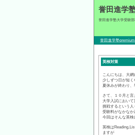
誉田進学
誉田進学塾大学受験部
誉田進学塾premi
英検対策
こんにちは、大網
少しずつ日が短く
夏休みが終わり、
さて、１０月と言
大学入試において
挑戦するという人
受験料がなかなか
今回はそんな英検
英検はReading,L
ますが