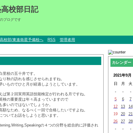
塾高校部日記
のブログです
um高校部/東進衛星予備校へ
RSS
管理者用
カレンダー
白里校の五十井です。
2021年9月
なり秋の訪れを感じさせられますね。
日
月
火
早いものでひと月が経過しようとしています。
-
-
-
えば第２回実用英語技能検定が行われる月ですね。
5
6
7
英検の重要度は年々高まっていますので
も多いのではないでしょうか。
12
13
14
高額なため、なるべく一回で合格したいですよね。
19
20
21
についてお話をしようと思います。
26
27
28
istening,Writing,Speakingの４つの分野を総合的に評価され
-
-
-