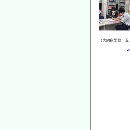
（大網白里校 五
2