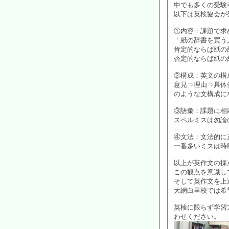
中でも多くの受験者
以下は英検協会が
①内容：課題で求
「紙の辞書を買う
肯定的ならば紙の
否定的ならば紙の
②構成：英文の構
意見⇒理由⇒具体
のような文構成に
③語彙：課題に相
スペルミスは勿論
④文法：文法的に
一番多いミスは時
以上が英作文の採
この観点を意識し
そして英作文を上
大網白里校では希
英検に限らず学習
わせください。