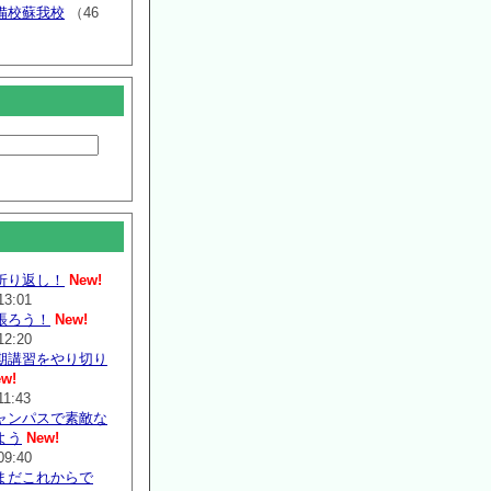
備校蘇我校
（46
折り返し！
New!
13:01
張ろう！
New!
12:20
期講習をやり切り
w!
11:43
ャンパスで素敵な
よう
New!
09:40
まだこれからで