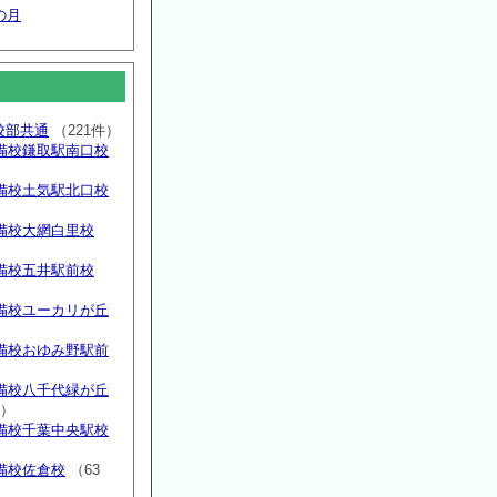
の月
高校部共通
（221件）
備校鎌取駅南口校
備校土気駅北口校
備校大網白里校
備校五井駅前校
備校ユーカリが丘
）
備校おゆみ野駅前
）
備校八千代緑が丘
件）
備校千葉中央駅校
備校佐倉校
（63