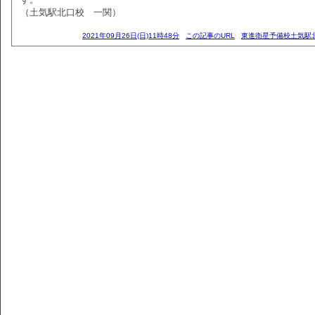
（土気駅北口校 一関）
2021年09月26日(日)11時48分
この記事のURL
東進衛星予備校土気駅