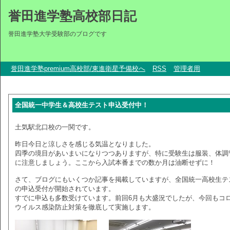
誉田進学塾高校部日記
誉田進学塾大学受験部のブログです
誉田進学塾premium高校部/東進衛星予備校へ
RSS
管理者用
全国統一中学生＆高校生テスト申込受付中！
土気駅北口校の一関です。
昨日今日と涼しさを感じる気温となりました。
四季の境目があいまいになりつつありますが、特に受験生は服装、体調
に注意しましょう。ここから入試本番までの数か月は油断せずに！
さて、ブログにもいくつか記事を掲載していますが、全国統一高校生テ
の申込受付が開始されています。
すでに申込も多数受けています。前回6月も大盛況でしたが、今回もコ
ウイルス感染防止対策を徹底して実施します。