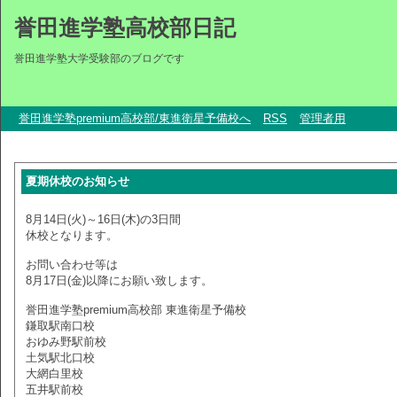
誉田進学塾高校部日記
誉田進学塾大学受験部のブログです
誉田進学塾premium高校部/東進衛星予備校へ
RSS
管理者用
夏期休校のお知らせ
8月14日(火)～16日(木)の3日間
休校となります。
お問い合わせ等は
8月17日(金)以降にお願い致します。
誉田進学塾premium高校部 東進衛星予備校
鎌取駅南口校
おゆみ野駅前校
土気駅北口校
大網白里校
五井駅前校