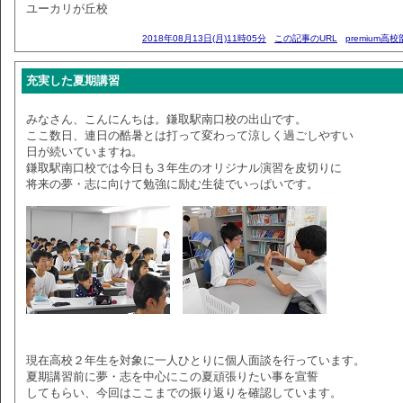
ユーカリが丘校
2018年08月13日(月)11時05分
この記事のURL
premium高
充実した夏期講習
みなさん、こんにんちは。鎌取駅南口校の出山です。
ここ数日、連日の酷暑とは打って変わって涼しく過ごしやすい
日が続いていますね。
鎌取駅南口校では今日も３年生のオリジナル演習を皮切りに
将来の夢・志に向けて勉強に励む生徒でいっぱいです。
現在高校２年生を対象に一人ひとりに個人面談を行っています。
夏期講習前に夢・志を中心にこの夏頑張りたい事を宣誓
してもらい、今回はここまでの振り返りを確認しています。