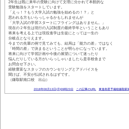
2年生は既に来年の受験に向けて文理に分かれて本館的な
受験勉強をスタートしています。
「えっ！？もう大学入試の勉強を始めるの！？」と
思われる方もいらっしゃるかもしれませんが
「大学入試の学習スタートにフライングはありません。」
現在の２年生は現行の入試制度の最終学年ということもあり
将来を考える上では現役進学は生徒にとっては一生の
分岐点となりえます。
今までの先輩の例で見てみても、結局は「能力の差」ではなく
「時間の差」で決まるということが明らかになっています。
将来に向けて学習計画や今後の展望について迷ったり
悩んだりしている方がいらっしゃいましたら是非校舎まで
お問合せ下さい。
経験豊富なスタッフのカウンセリングとアドバイスを
聞けば、不安が払拭されるはずです。
（鎌取駅南口校 出山）
2018年08月13日(月)09時23分
この記事のURL
東進衛星予備校鎌取駅