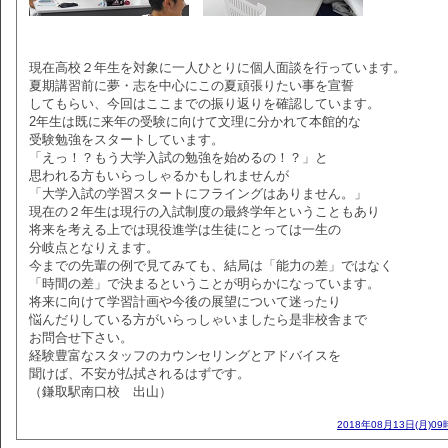
現在高校２年生を対象に一人ひとりに個人面談を行っています。
夏期講習前に夢・志を中心にこの夏頑張りたい事を宣誓
してもらい、今回はここまでの振り返りを確認しています。
2年生は既に来年の受験に向けて文理に分かれて本館的な
受験勉強をスタートしています。
「えっ！？もう大学入試の勉強を始めるの！？」と
思われる方もいらっしゃるかもしれませんが
「大学入試の学習スタートにフライングはありません。」
現在の２年生は現行の入試制度の最終学年ということもあり
将来を考える上では現役進学は生徒にとっては一生の
分岐点となりえます。
今までの先輩の例で見てみても、結局は「能力の差」ではなく
「時間の差」で決まるということが明らかになっています。
将来に向けて学習計画や今後の展望について迷ったり
悩んだりしている方がいらっしゃいましたら是非校舎まで
お問合せ下さい。
経験豊富なスタッフのカウンセリングとアドバイスを
聞けば、不安が払拭されるはずです。
（鎌取駅南口校 出山）
2018年08月13日(月)09