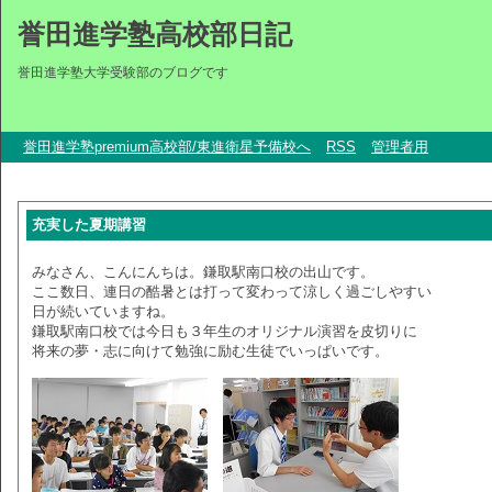
誉田進学塾高校部日記
誉田進学塾大学受験部のブログです
誉田進学塾premium高校部/東進衛星予備校へ
RSS
管理者用
充実した夏期講習
みなさん、こんにんちは。鎌取駅南口校の出山です。
ここ数日、連日の酷暑とは打って変わって涼しく過ごしやすい
日が続いていますね。
鎌取駅南口校では今日も３年生のオリジナル演習を皮切りに
将来の夢・志に向けて勉強に励む生徒でいっぱいです。