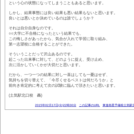
という心の状態になってしまうこともあると思います。
しかし、結果事態には良い結果も悪い結果もないと思います。
良いとは悪いとか決めているのは誰でしょうか？
それは自分自身なのです。
○○大学に不合格になったという結果でも、
この悔しさがあったから、気合が入れて学習に取り組み、
第一志望校に合格することができた。
そういうことだって沢山あるのです。
起こった出来事に対して、どのように捉え、受け止め、
次に活かしていくかが大切だと思います。
だから、一つ一つの結果に対し一喜はしても一憂はせず、
気持ちを切り替えて、「今尽くせるベストは何だろうか」と
前向き肯定的に考えて次の試験に臨んで頂きたいと思います。
(土気駅北口校 轟)
2015年02月17日(火)22時30分
この記事のURL
東進衛星予備校土気駅