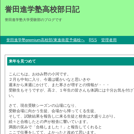
誉田進学塾高校部日記
誉田進学塾大学受験部のブログです
誉田進学塾premium高校部/東進衛星予備校へ
RSS
管理者用
来年を見つめて
こんにちは。おゆみ野の小河です。
２月も中旬に入り、今週は暖かいなと思いきや
週末から来週にかけて、また寒さが増すとの情報が・・・
受験生もそうですが、高２、１年生の皆さんも体調には十分お気を付け
い。
さて、現在受験シーズンの山場になり、
受験会場に向かう生徒、会場から帰ってくる生徒、
そして、試験結果を報告しに来る生徒と校舎は大盛り上がり。
続々と合格したとの声が校舎に響いています。
満面の笑みで「合格しました！」と報告してくれると
ここで仕事をしてて、よかったと改めて思います。