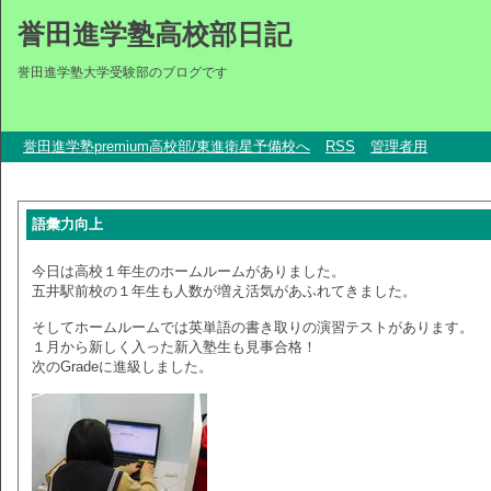
誉田進学塾高校部日記
誉田進学塾大学受験部のブログです
誉田進学塾premium高校部/東進衛星予備校へ
RSS
管理者用
語彙力向上
今日は高校１年生のホームルームがありました。
五井駅前校の１年生も人数が増え活気があふれてきました。
そしてホームルームでは英単語の書き取りの演習テストがあります。
１月から新しく入った新入塾生も見事合格！
次のGradeに進級しました。