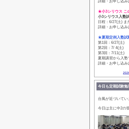
詳細・お申し込み
★小3シリウス こ
小3シリウス入塾
日程：6/27(土) また
詳細・お申し込み
★夏期定例入塾試
第1回：6/27(土)
第2回：7/ 4(土)
第3回：7/11(土)
夏期講習から入塾
詳細・お申し込み
202
今日も定期試験勉
台風が近づいてい
今日は主に中2の