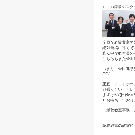
↓sirius鎌取のス
全員が経験豊富で
絶対合格に導くぞ
真ん中が教室長の
こちらもまた誉田
つまり、誉田進学
(^^)/
正直、アットホー
頑張りたい！とい
まずは6/7(日)
りお待ちしており
（鎌取教室事務 
鎌取教室の教室紹