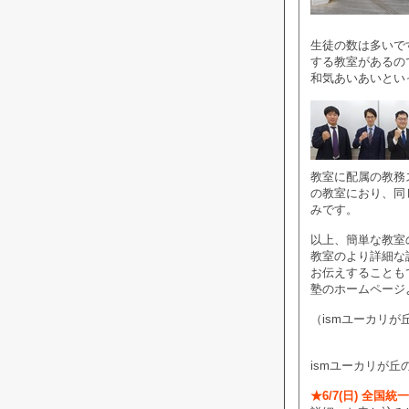
生徒の数は多いで
する教室があるの
和気あいあいとい
教室に配属の教務
の教室におり、同
みです。
以上、簡単な教室
教室のより詳細な
お伝えすることも
塾のホームページ
（ismユーカリが
ismユーカリが丘
★6/7(日) 全国