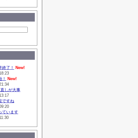
半終了！
New!
18:23
始！
New!
21:34
は直しが大事
13:17
盆ですね
09:20
っています
11:30