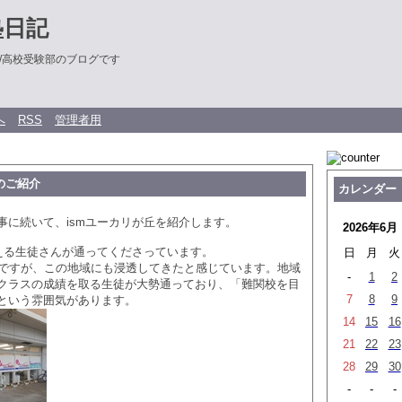
塾日記
/高校受験部のブログです
へ
RSS
管理者用
のご紹介
カレンダー
事に続いて、ismユーカリが丘を紹介します。
2026年6月
超える生徒さんが通ってくださっています。
日
月
火
どですが、この地域にも浸透してきたと感じています。地域
-
1
2
クラスの成績を取る生徒が大勢通っており、「難関校を目
7
8
9
という雰囲気があります。
14
15
16
21
22
23
28
29
30
-
-
-