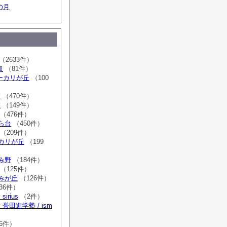
の月
（2633件）
取
（81件）
sユーカリが丘
（100
室
（470件）
室
（149件）
（476件）
はら台
（450件）
（209件）
ーカリが丘
（199
ゆみ野
（184件）
（125件）
すみが丘
（126件）
36件）
irius
（2件）
誉田進学塾 / ism
）
6件）