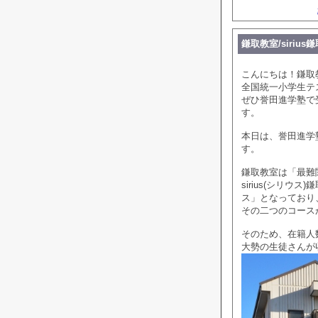
鎌取教室/sirius
こんにちは！鎌取
全国統一小学生テ
ぜひ誉田進学塾で
す。
本日は、誉田進学塾
す。
鎌取教室は「最難
sirius(シリ
ス」となっており
その二つのコース
そのため、在籍人
大勢の生徒さんが