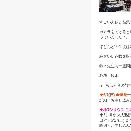
すごい人数と熱気
カメラを向けると
っていましたよ。
ほとんどの生徒は
絶対いい点数を取
鈴木先生も一週間
教務 鈴木
ismちはら台の教
★6/7(日) 全国
詳細・お申し込み
★小3シリウス こ
小3シリウス入塾
日程：6/27(土) また
詳細・お申し込み