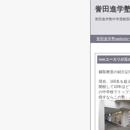
誉田進学
誉田進学塾中学受験部
誉田進学塾website
ismユーカリが丘
鎌取教室の紹介記
現在、160名を
開校して10年ほ
の中学校でトップ
指すならこの塾」