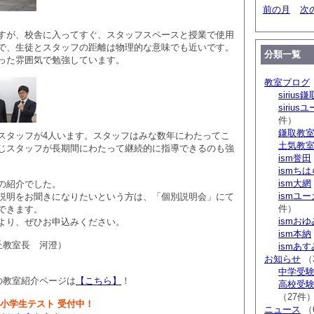
前の月
次
すが、校舎に入ってすぐ、スタッフスペースと授業で使用
で、生徒とスタッフの距離は物理的な意味でも近いです。
分類一覧
った雰囲気で勉強しています。
教室ブログ
sirius鎌
siriu
件）
鎌取教
スタッフが4人います。スタッフはみな数年にわたってこ
土気教
じスタッフが長期間にわたって継続的に指導できるのも強
ism誉田
ismち
ism大網
の紹介でした。
ismユ
説明をお聞きになりたいという方は、「個別説明会」にて
件）
できます。
ismお
より、ぜひお申込みください。
ism本納
丘教室長 河澄）
ismあ
お知らせ
（
中学受験 s
の教室紹介ページは
【こちら】
！
高校受験 
（27件
統一小学生テスト 受付中！
ニュース
（