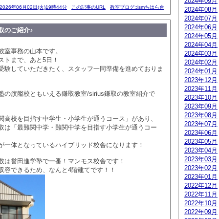
2024年09月
2026年06月02日(火)19時44分
この記事のURL
教室ブログ::ismちはら台
2024年08月
2024年07月
2024年06月
鎌取のご紹介♪
2024年05月
2024年04月
教室事務の山本です。
2024年03月
ストまで、あと5日！
2024年02月
受験していただきたく、スタッフ一同準備を進めておりま
2024年01月
2023年12月
2023年11月
の旗艦校ともいえる鎌取教室/sirius鎌取の教室紹介で
2023年10月
2023年09月
2023年08月
関高校を目指す中学生・小学生が通うコース」があり、
2023年07月
ウス)鎌取は「最難関中学・難関中学を目指す小学生が通うコー
2023年06月
、
2023年05月
が一体となっているハイブリッド校舎になります！
2023年04月
2023年03月
数は誉田進学塾で一番！マンモス校舎です！
2023年02月
収容できるため、なんと4階建てです！！
2023年01月
2022年12月
2022年11月
2022年10月
2022年09月