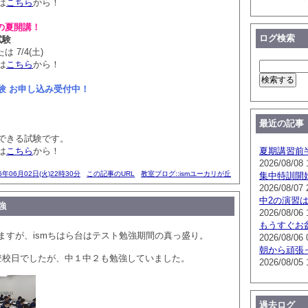
は
こちら
から！
の夏開講！
ログ検索
試験
は 7/4(土)
は
こちら
から！
験 お申し込み受付中！
最近の記事
できる試験です。
は
こちら
から！
夏期講習前
2026/08/08 
6年06月02日(火)22時30分
この記事のURL
教室ブログ::ismユーカリが丘
集中特訓開
2026/08/07 
中2の演習
強
2026/08/06 
もうすぐお
ますが、ismちはら台はテスト勉強期間の真っ盛り。
2026/08/06 
朝から頑張
登校日でしたが、中１中２も勉強していました。
2026/08/05 
過去ログ