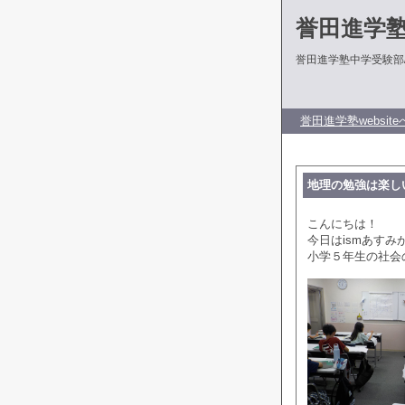
誉田進学
誉田進学塾中学受験部
誉田進学塾website
地理の勉強は楽し
こんにちは！
今日はismあす
小学５年生の社会