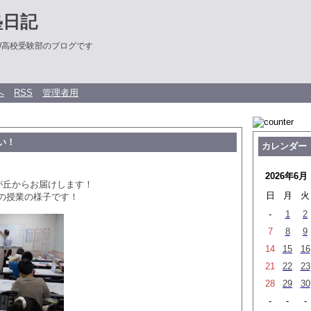
塾日記
/高校受験部のブログです
へ
RSS
管理者用
い！
カレンダー
2026年6月
みが丘からお届けします！
日
月
火
の授業の様子です！
-
1
2
7
8
9
14
15
16
21
22
23
28
29
30
-
-
-