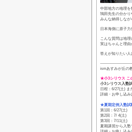
中部地方の地理を
鴇田先生の分かり
みんな納得しなが
日本海側に原子力
こんな質問は地理
実はちゃんと理由
答えが知りたい人
---------------------------
ismあすみが丘の
★小3シリウス こ
小3シリウス入塾
日程：6/27(土) また
詳細・お申し込み
★夏期定例入塾試
第1回：6/27(土)
第2回：7/ 4(土)
第3回：7/11(土)
夏期講習から入塾
詳細・お申し込み