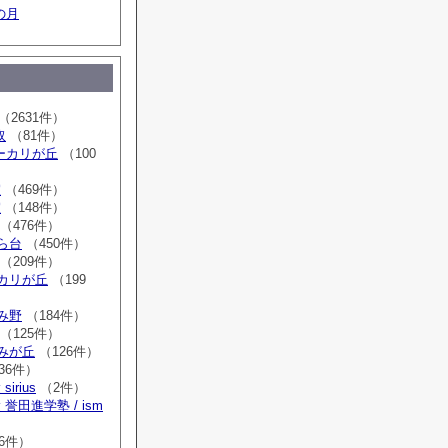
の月
（2631件）
取
（81件）
sユーカリが丘
（100
室
（469件）
室
（148件）
（476件）
はら台
（450件）
（209件）
ーカリが丘
（199
ゆみ野
（184件）
（125件）
すみが丘
（126件）
36件）
irius
（2件）
誉田進学塾 / ism
）
6件）