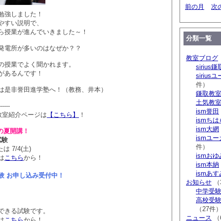
前の月
次
勉強しました！
やすい説明で、
ら授業が進んでいきました～！
分類一覧
発電所が多いのはなぜか？？
教室ブログ
の授業でよく聞かれます。
sirius鎌
があるんです！
siriu
件）
は是非誉田進学塾へ！（教務、井本）
鎌取教
土気教
-----
ism誉田
教室紹介ページは
【こちら】
！
ismち
ism大網
の夏開講！
ismユ
試験
件）
は 7/4(土)
ismお
は
こちら
から！
ism本納
ismあ
験 お申し込み受付中！
お知らせ
（
中学受験 s
高校受験 
（27件
できる試験です。
ニュース
（
は
こちら
から！