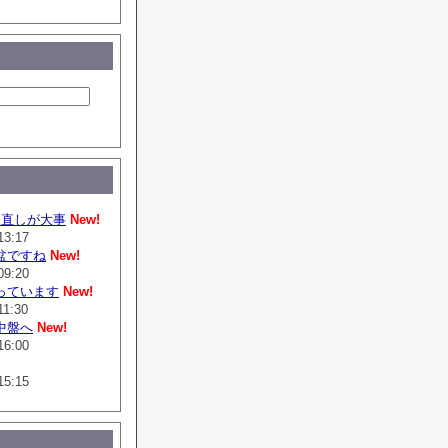
は直しが大事
New!
13:17
盆ですね
New!
09:20
っています
New!
11:30
中盤へ
New!
16:00
15:15