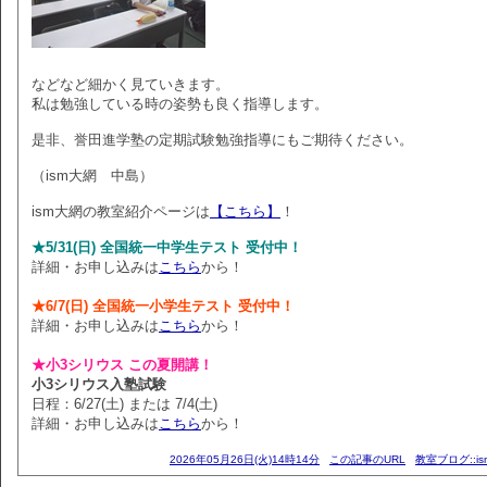
などなど細かく見ていきます。
私は勉強している時の姿勢も良く指導します。
是非、誉田進学塾の定期試験勉強指導にもご期待ください。
（ism大網 中島）
ism大網の教室紹介ページは
【こちら】
！
★5/31(日) 全国統一中学生テスト 受付中！
詳細・お申し込みは
こちら
から！
★6/7(日) 全国統一小学生テスト 受付中！
詳細・お申し込みは
こちら
から！
★小3シリウス この夏開講！
小3シリウス入塾試験
日程：6/27(土) または 7/4(土)
詳細・お申し込みは
こちら
から！
2026年05月26日(火)14時14分
この記事のURL
教室ブログ::i