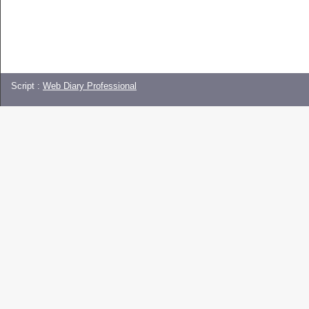
Script :
Web Diary Professional