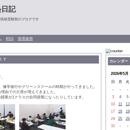
塾日記
/高校受験部のブログです
へ
RSS
管理者用
！？
カレンダー
2026年5月
す。
日
月
火
て、修学旅行やグリーンスクールの時期がやってきました。
-
-
-
記の理由での欠席が増えてきました。
3
4
5
の授業が1クラスの合同授業になったりしています。
10
11
12
17
18
19
24
25
26
31
-
-