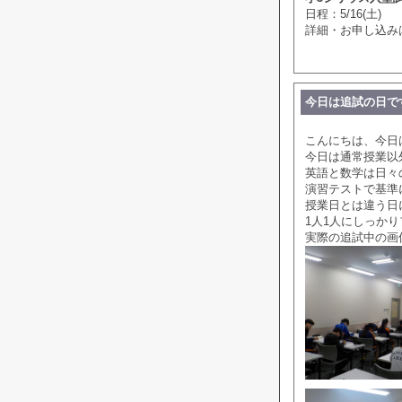
日程：5/16(土)
詳細・お申し込み
今日は追試の日で
こんにちは、今日
今日は通常授業以
英語と数学は日々
演習テストで基準
授業日とは違う日
1人1人にしっか
実際の追試中の画