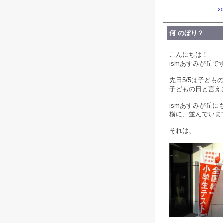
2
何 のぼり？
こんにちは！
ismあすみが丘で
先日5/5は子ども
子どもの日と言え
ismあすみが丘に
横に、並んでいま
それは、