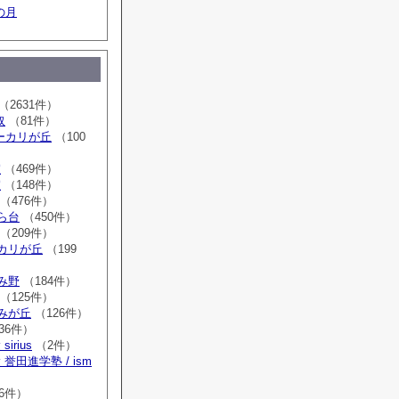
の月
（2631件）
取
（81件）
sユーカリが丘
（100
室
（469件）
室
（148件）
（476件）
はら台
（450件）
（209件）
ーカリが丘
（199
ゆみ野
（184件）
（125件）
すみが丘
（126件）
36件）
irius
（2件）
誉田進学塾 / ism
）
6件）