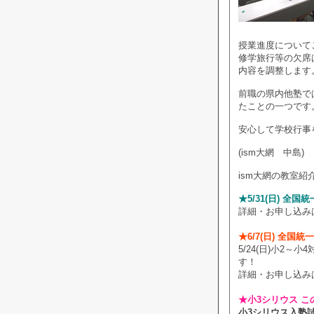
授業進度について
修学旅行等の欠席
内容を調整します
前職の県内他塾で
たことの一つです
安心して学校行事
(ism大網 中島)
ism大網の教室紹
★5/31(日) 全
詳細・お申し込み
★6/7(日) 全国
5/24(日)小2
す！
詳細・お申し込み
★小3シリウス こ
小3シリウス入塾