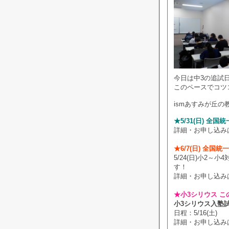
今日は中3の追試
このペースでコツ
ismあすみが丘の
★5/31(日) 全
詳細・お申し込み
★6/7(日) 全国
5/24(日)小2
す！
詳細・お申し込み
★小3シリウス こ
小3シリウス入塾
日程：5/16(土)
詳細・お申し込み