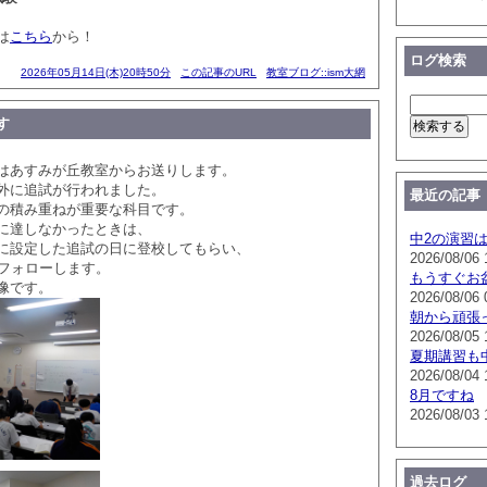
は
こちら
から！
ログ検索
2026年05月14日(木)20時50分
この記事のURL
教室ブログ::ism大網
す
はあすみが丘教室からお送りします。
外に追試が行われました。
最近の記事
の積み重ねが重要な科目です。
に達しなかったときは、
中2の演習
に設定した追試の日に登校してもらい、
2026/08/06 
りフォローします。
もうすぐお
像です。
2026/08/06 
朝から頑張
2026/08/05 
夏期講習も
2026/08/04 
8月ですね
2026/08/03 
過去ログ