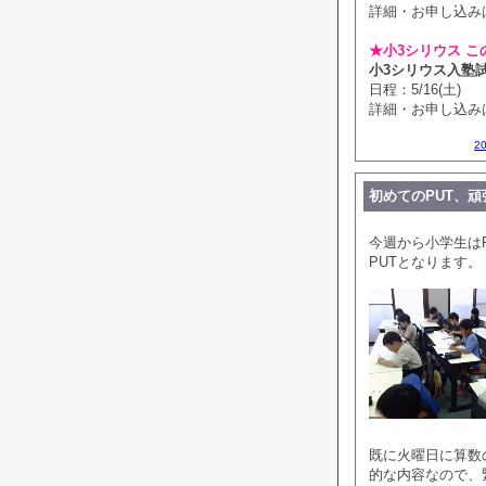
詳細・お申し込み
★小3シリウス こ
小3シリウス入塾
日程：5/16(土)
詳細・お申し込み
2
初めてのPUT、頑
今週から小学生は
PUTとなります。
既に火曜日に算数
的な内容なので、