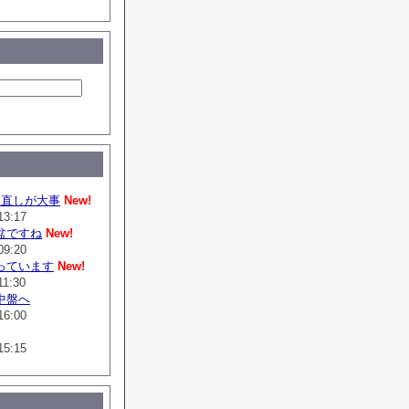
は直しが大事
New!
13:17
盆ですね
New!
09:20
っています
New!
11:30
中盤へ
16:00
15:15