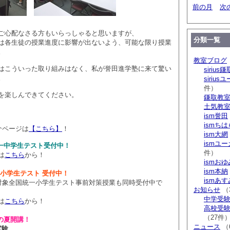
前の月
次
ご心配なさる方もいらっしゃると思いますが、
分類一覧
は各生徒の授業進度に影響が出ないよう、可能な限り授業
。
教室ブログ
はこういった取り組みはなく、私が誉田進学塾に来て驚い
sirius鎌
。
siriu
件）
を楽しんできてください。
鎌取教
土気教
ism誉田
ismち
介ページは
【こちら】
！
ism大網
ismユ
国統一中学生テスト受付中！
件）
は
こちら
から！
ismお
ism本納
統一小学生テスト 受付中！
ismあ
～小4対象全国統一小学生テスト事前対策授業も同時受付中で
お知らせ
（
中学受験 s
は
こちら
から！
高校受験 
（27件
の夏開講！
ニュース
（
試験