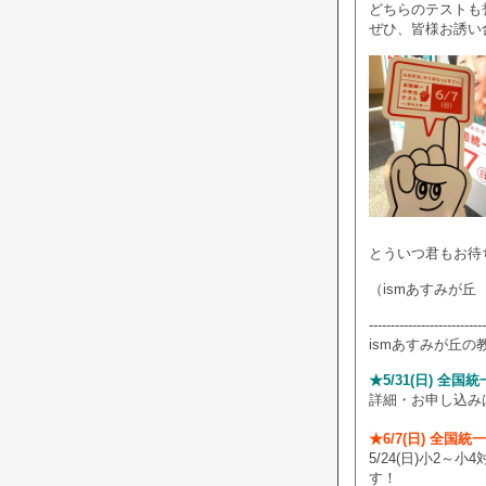
どちらのテストも
ぜひ、皆様お誘い
とういつ君もお待
（ismあすみが丘
---------------------------
ismあすみが丘の
★5/31(日) 全
詳細・お申し込み
★6/7(日) 全国
5/24(日)小2
す！