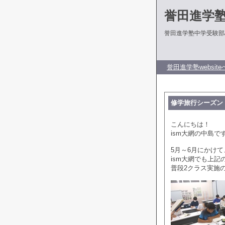
誉田進学
誉田進学塾中学受験部
誉田進学塾website
修学旅行シーズン
こんにちは！
ism大網の中島で
5月～6月にかけ
ism大網でも上
普段2クラス実施