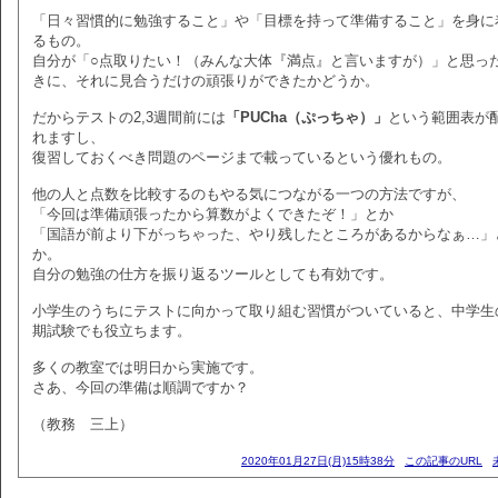
「日々習慣的に勉強すること」や「目標を持って準備すること」を身に
るもの。
自分が「○点取りたい！（みんな大体『満点』と言いますが）」と思っ
きに、それに見合うだけの頑張りができたかどうか。
だからテストの2,3週間前には
「PUCha（ぷっちゃ）」
という範囲表が
れますし、
復習しておくべき問題のページまで載っているという優れもの。
他の人と点数を比較するのもやる気につながる一つの方法ですが、
「今回は準備頑張ったから算数がよくできたぞ！」とか
「国語が前より下がっちゃった、やり残したところがあるからなぁ…」
か。
自分の勉強の仕方を振り返るツールとしても有効です。
小学生のうちにテストに向かって取り組む習慣がついていると、中学生
期試験でも役立ちます。
多くの教室では明日から実施です。
さあ、今回の準備は順調ですか？
（教務 三上）
2020年01月27日(月)15時38分
この記事のURL