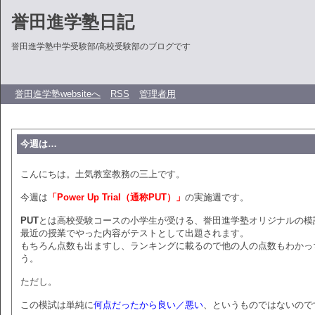
誉田進学塾日記
誉田進学塾中学受験部/高校受験部のブログです
誉田進学塾websiteへ
RSS
管理者用
今週は…
こんにちは。土気教室教務の三上です。
今週は
「Power Up Trial（通称PUT）」
の実施週です。
PUT
とは高校受験コースの小学生が受ける、誉田進学塾オリジナルの模
最近の授業でやった内容がテストとして出題されます。
もちろん点数も出ますし、ランキングに載るので他の人の点数もわかっ
う。
ただし。
この模試は単純に
何点だったから良い／悪い
、というものではないので