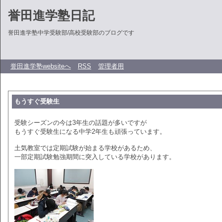
誉田進学塾日記
誉田進学塾中学受験部/高校受験部のブログです
誉田進学塾websiteへ
RSS
管理者用
もうすぐ受験生
受験シーズンの今は3年生の話題が多いですが
もうすぐ受験生になる中学2年生も頑張っています。
土気教室では定期試験が始まる学校があるため、
一部定期試験勉強期間に突入している学校があります。