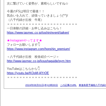
次に繋げていく姿勢が、素晴らしいですね☆
今週のFSは明日で最後！！
気合いを入れて、頑張っていきましょう(^^)/
（八千代緑が丘校 牛尾）
＝＝＝＝＝＝＝＝＝＝＝＝＝＝＝＝＝＝＝＝＝＝＝
一日体験の詳細・お申し込みはこちら！
https://www.jasmec.co.jp/toshin/event/taiken/
★Instagramやってます★
フォローお願いします👇
https://www.instagram.com/honshin_premium/
＜八千代緑が丘校 校舎紹介ページ＞
http://www.jasmec.co.jp/koushaguide/pym.htm
YouTubeはこちらから👇
https://youtu.be/KOoM-l4YrOE
＝＝＝＝＝＝＝＝＝＝＝＝＝＝＝＝＝＝＝＝＝＝＝
2024年08月01日(木)13時30分
この記事のURL
東進衛星予備校八千代緑