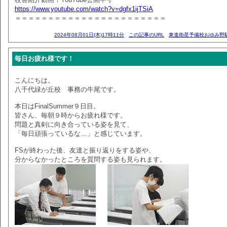
https://www.youtube.com/watch?v=dgfx1ijTSiA
＝＝＝＝＝＝＝＝＝＝＝＝＝＝＝＝＝＝＝＝＝＝＝
2024年08月01日(木)17時11分
この記事のURL
東進衛星予備校おゆみ野
毎日お疲れ様です！
こんにちは。
八千代緑が丘校 事務の牛尾です。
本日はFinalSummer９日目。
皆さん、毎朝９時からお疲れ様です。
問題と真剣に向き合っている姿を見て、
「毎日頑張っているな…」と感じています。
FSが終わった後、友達と振り返りをする姿や、
分からなかったところを質問する姿も見られます。