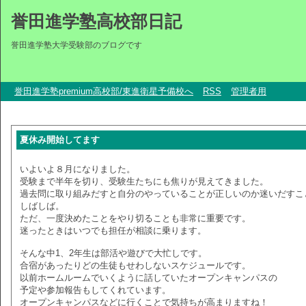
誉田進学塾高校部日記
誉田進学塾大学受験部のブログです
誉田進学塾premium高校部/東進衛星予備校へ
RSS
管理者用
夏休み開始してます
いよいよ８月になりました。
受験まで半年を切り、受験生たちにも焦りが見えてきました。
過去問に取り組みだすと自分のやっていることが正しいのか迷いだすこ
しばしば。
ただ、一度決めたことをやり切ることも非常に重要です。
迷ったときはいつでも担任が相談に乗ります。
そんな中1、2年生は部活や遊びで大忙しです。
合宿があったりどの生徒もせわしないスケジュールです。
以前ホームルームでいくように話していたオープンキャンパスの
予定や参加報告もしてくれています。
オープンキャンパスなどに行くことで気持ちが高まりますね！