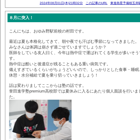
2024年08月01日(木)21時32分
この記事のURL
東進衛星予備校五井
８月に突入！
こんにちは、おゆみ野駅前校の村田です。
最近は夏も本格化してきて、朝や夜でも汗ばむ季節になってきました。
みなさんは体調は崩さず過ごせていますでしょうか？
医師をしている友人曰く、今年は熱中症で運ばれてくる学生が多いそう
す。
熱中症は酷いと後遺症が残ることもある重い病気です。
備えすぎているくらいがちょうどいいので、しっかりとした食事・睡眠
休憩・水分補給で夏を乗り切っていきましょう！
話は変わりましてここからは塾の話です。
誉田進学塾premium高校部では夏休みに入るにあたり個人面談を行いま
た。