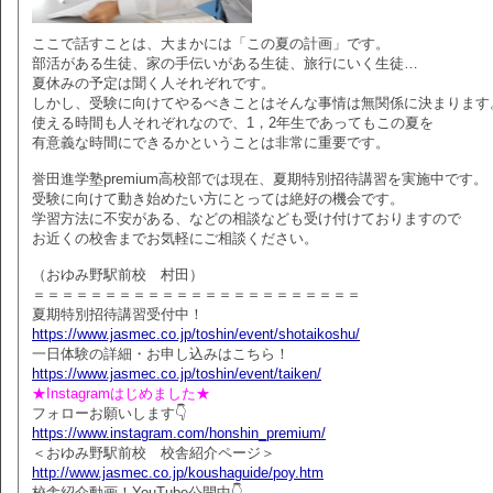
ここで話すことは、大まかには「この夏の計画」です。
部活がある生徒、家の手伝いがある生徒、旅行にいく生徒…
夏休みの予定は聞く人それぞれです。
しかし、受験に向けてやるべきことはそんな事情は無関係に決まります
使える時間も人それぞれなので、1，2年生であってもこの夏を
有意義な時間にできるかということは非常に重要です。
誉田進学塾premium高校部では現在、夏期特別招待講習を実施中です。
受験に向けて動き始めたい方にとっては絶好の機会です。
学習方法に不安がある、などの相談なども受け付けておりますので
お近くの校舎までお気軽にご相談ください。
（おゆみ野駅前校 村田）
＝＝＝＝＝＝＝＝＝＝＝＝＝＝＝＝＝＝＝＝＝＝＝
夏期特別招待講習受付中！
https://www.jasmec.co.jp/toshin/event/shotaikoshu/
一日体験の詳細・お申し込みはこちら！
https://www.jasmec.co.jp/toshin/event/taiken/
★Instagramはじめました★
フォローお願いします👇
https://www.instagram.com/honshin_premium/
＜おゆみ野駅前校 校舎紹介ページ＞
http://www.jasmec.co.jp/koushaguide/poy.htm
校舎紹介動画！YouTube公開中👇