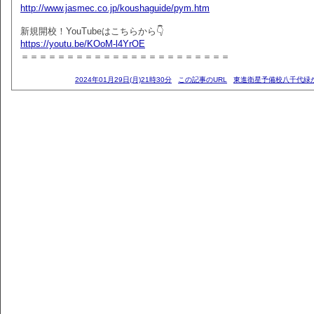
http://www.jasmec.co.jp/koushaguide/pym.htm
新規開校！YouTubeはこちらから👇
https://youtu.be/KOoM-l4YrOE
＝＝＝＝＝＝＝＝＝＝＝＝＝＝＝＝＝＝＝＝＝＝＝
2024年01月29日(月)21時30分
この記事のURL
東進衛星予備校八千代緑