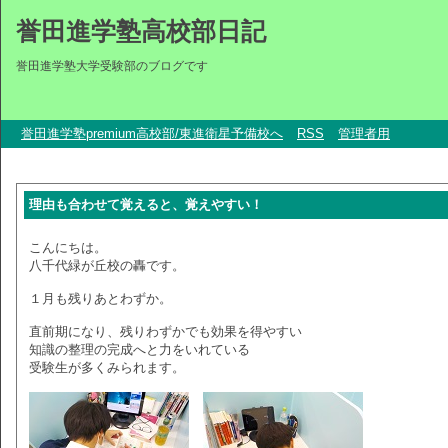
誉田進学塾高校部日記
誉田進学塾大学受験部のブログです
誉田進学塾premium高校部/東進衛星予備校へ
RSS
管理者用
理由も合わせて覚えると、覚えやすい！
こんにちは。
八千代緑が丘校の轟です。
１月も残りあとわずか。
直前期になり、残りわずかでも効果を得やすい
知識の整理の完成へと力をいれている
受験生が多くみられます。