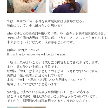
では、今回の「時・条件を表す副詞節は現在形になる」
理由について、少し触れたいと思います。
whenやifなどの接続詞を用いて「時」や「条件」を表す副詞節の場合、
それに続く節の内容は「実際に起こりうること」としてとらえられます
未来形では不十分なため、現在形をとるのです。
前出の↓の例文について
If it is fine tomorrow, we will go to the zoo.
「明日天気がよいこと」は成り立つ内容としてみなされています。
また、節を受けた主節にも注目です。
助動詞 「will」 は未来形としてのイがメージされやすいのですが、
実際は「強い意志」が込められています。
本来、「will」＝意志〈名詞〉という意味をもつことから
納得頂けるのではないかと思います。
強い意志で決めている内容(=動物園に行くこと)に対応する
起こりうる条件(=明日天気が良いこと)をセットで用いています。
ですから、副詞節の中は現在形をとるというわけなんです。