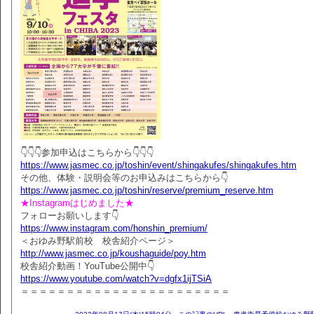
👇👇👇参加申込はこちらから👇👇👇
https://www.jasmec.co.jp/toshin/event/shingakufes/shingakufes.htm
その他、体験・説明会等のお申込みはこちらから👇
https://www.jasmec.co.jp/toshin/reserve/premium_reserve.htm
★Instagramはじめました★
フォローお願いします👇
https://www.instagram.com/honshin_premium/
＜おゆみ野駅前校 校舎紹介ページ＞
http://www.jasmec.co.jp/koushaguide/poy.htm
校舎紹介動画！YouTube公開中👇
https://www.youtube.com/watch?v=dgfx1ijTSiA
＝＝＝＝＝＝＝＝＝＝＝＝＝＝＝＝＝＝＝＝＝＝＝