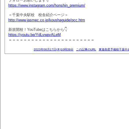
フォローお願いします👇
https://www.instagram.com/honshin_premium/
＜千葉中央駅校 校舎紹介ページ＞
http://www.jasmec.co.jp/koushaguide/pcc.htm
新規開校！YouTubeはこちらから👇
https://youtu.be/YdLvwpvALeM
＝＝＝＝＝＝＝＝＝＝＝＝＝＝＝＝＝＝＝＝＝＝＝
2023年08月17日(木)10時39分
この記事のURL
東進衛星予備校千葉中