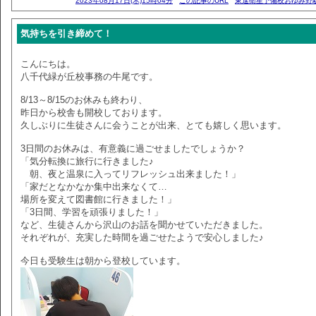
2023年08月17日(木)15時04分
この記事のURL
東進衛星予備校おゆみ野
気持ちを引き締めて！
こんにちは。
八千代緑が丘校事務の牛尾です。
8/13～8/15のお休みも終わり、
昨日から校舎も開校しております。
久しぶりに生徒さんに会うことが出来、とても嬉しく思います。
3日間のお休みは、有意義に過ごせましたでしょうか？
「気分転換に旅行に行きました♪
朝、夜と温泉に入ってリフレッシュ出来ました！」
「家だとなかなか集中出来なくて…
場所を変えて図書館に行きました！」
「3日間、学習を頑張りました！」
など、生徒さんから沢山のお話を聞かせていただきました。
それぞれが、充実した時間を過ごせたようで安心しました♪
今日も受験生は朝から登校しています。