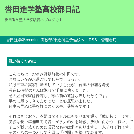
誉田進学塾高校部日記
誉田進学塾大学受験部のブログです
誉田進学塾premium高校部/東進衛星予備校へ
RSS
管理者用
戦い抜くために
こんにちは！おゆみ野駅前校の村田です。
お盆はいかがお過ごしでしたでしょうか。
私は三重の実家に帰省していましたが、台風の影響を考え
滞在16時間のとんぼ返りで千葉に戻りました。
その翌日実家は停電し、家の前の道は水没したそうです。
早めに帰ってきてよかった…と心底思いました。
何事も早めに手を打つのが大事、受験もです！
それはさておき、本題はタイトルにもあります通り「戦い抜く」です。
受験は長い準備期間で各々が学力の刃を研ぎ、決戦に向かう「戦い」で
そこを戦い抜くために必要なものは多々ありますし、人それぞれです。
そのうちの一つとして今回は「仲間」を挙げてみます。