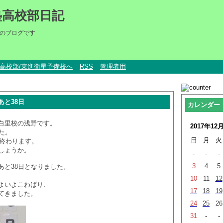
塾高校部日記
のブログです
um高校部/東進衛星予備校へ
RSS
管理者用
あと38日
カレンダー
白里校の浅野です。
2017年12
た。
日
月
火
ぐ終わります。
しょうか。
-
-
-
3
4
5
あと38日となりました。
10
11
12
よいよこわばり、
17
18
19
てきました。
24
25
26
31
-
-