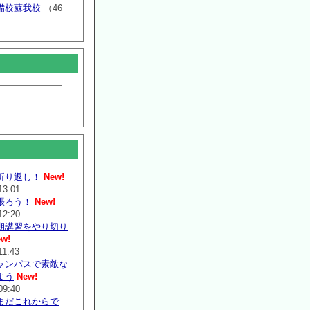
備校蘇我校
（46
折り返し！
New!
13:01
張ろう！
New!
12:20
期講習をやり切り
w!
11:43
ャンパスで素敵な
よう
New!
09:40
まだこれからで