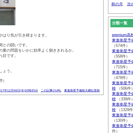
前の月
次
分類一覧
premium
やはり気が引き締まります。
東進衛星予
間との闘いです。
（574件）
の量の問題をいかに効率よく捌ききれるか。
東進衛星予
れ目です。
（558件）
東進衛星予
（715件）
しょう。
東進衛星予
（478件）
野）
東進衛星予
校
（506件
017年12月06日(水)20時45分
この記事のURL
東進衛星予備校大網白里校
東進衛星予
校
（339件
東進衛星予
校
（1329
東進衛星予
（130件）
東進衛星予
件）