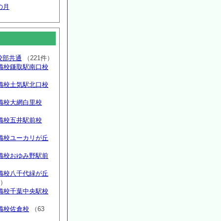
の月
高校部共通
（221件）
備校鎌取駅南口校
備校土気駅北口校
備校大網白里校
備校五井駅前校
備校ユーカリが丘
）
備校おゆみ野駅前
）
備校八千代緑が丘
件）
備校千葉中央駅校
備校佐倉校
（63