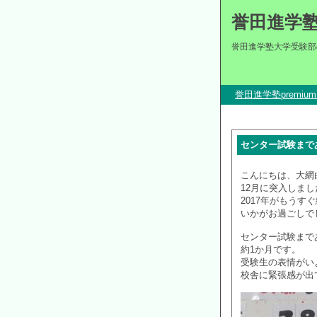
誉田進学
誉田進学塾大学受験部
誉田進学塾premi
センター試験まで
こんにちは、大網
12月に突入しまし
2017年がもうす
いかがお過ごしで
センター試験まで
約1か月です。
受験生の表情がい
校舎に緊張感が出