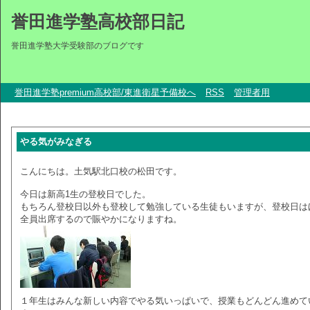
誉田進学塾高校部日記
誉田進学塾大学受験部のブログです
誉田進学塾premium高校部/東進衛星予備校へ
RSS
管理者用
やる気がみなぎる
こんにちは。土気駅北口校の松田です。
今日は新高1生の登校日でした。
もちろん登校日以外も登校して勉強している生徒もいますが、登校日は
全員出席するので賑やかになりますね。
１年生はみんな新しい内容でやる気いっぱいで、授業もどんどん進めて