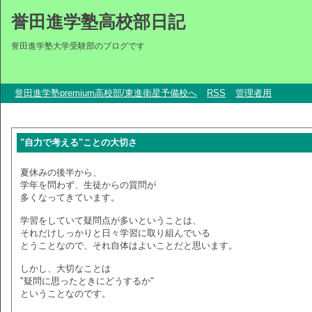
誉田進学塾高校部日記
誉田進学塾大学受験部のブログです
誉田進学塾premium高校部/東進衛星予備校へ
RSS
管理者用
"自力で考える"ことの大切さ
夏休みの後半から、
学年を問わず、生徒からの質問が
多くなってきています。
学習をしていて疑問点が多いということは、
それだけしっかりと日々学習に取り組んでいる
とうことなので、それ自体はよいことだと思います。
しかし、大切なことは
"疑問に思ったときにどうするか"
ということなのです。