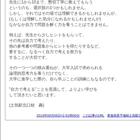
先生に1から10まで、懇切丁寧に教えてもらう
というのも、選択肢の1つかもしれません。
しかし、それではその場では理解できるかもしれませんが、
(もしくは理解した気分になれるかもしれませんが)
なかなか自力で問題を解く力を養うことはできません。
例えば、先生から少しヒントをもらって、
その先は自力で考えたり、
他の参考書や問題集からヒントを得たりするなど、
要するに、なるべく自力で考える努力を
することが大切です。
その一つ一つの積み重ねが、大学入試で求められる
論理的思考力を養うだけでなく、
大学に進学した際の、自ら学ぶことの訓練にもなるのです。
"自力で考える"ことを意識して、よりよい学びを
して頂きたいと思います。
(土気駅北口校 轟)
2014年09月06日(土)22時00分
この記事のURL
東進衛星予備校土気駅