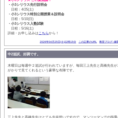
・小3シリウス先行説明会
日程：4/25(土)
・小3シリウス特別公開授業＆説明会
日程：5/10(日)
・小3シリウス入塾試験
日程：5/16(土)
詳細・お申し込みは
こちら
から！
2026年04月25日(土)22時15分
この記事のURL
教室ブログ::鎌
中2追試、好調です。
木曜日は毎週中２追試が行われていますが、毎回三上先生と髙橋先生が
がかりで見てくれるという豪華な布陣です。
三上先生と髙橋先生はとても生徒想いですので、マンツーマンでの指導