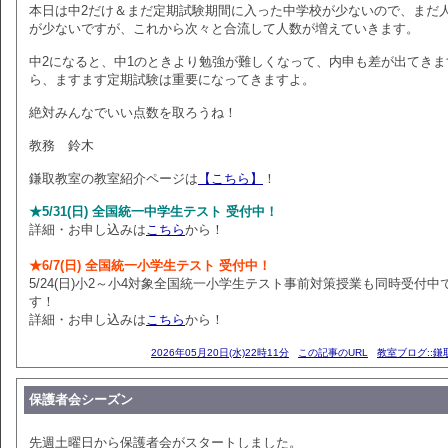
本日は中2だけ＆まだ定期試験期間に入った中学校が少ないので、まだ
が少ないですが、これから次々と合流して人数が増えていきます。
中2になると、中1のときより勉強が難しくなって、内申も差が出てきま
ら、ますます定期試験は重要になってきますよ。
絶対みんなでいい点数を取ろうね！
教務 鈴木
鎌取教室の教室紹介ページは
【こちら】
！
★5/31(日) 全国統一中学生テスト 受付中！
詳細・お申し込みは
こちら
から！
★6/7(日) 全国統一小学生テスト 受付中！
5/24(日)小2～小4対象全国統一小学生テスト事前対策授業も同時受付中
す！
詳細・お申し込みは
こちら
から！
2026年05月20日(水)22時11分
この記事のURL
教室ブログ::鎌
保護者会シーズン
先週土曜日から保護者会がスタートしました。