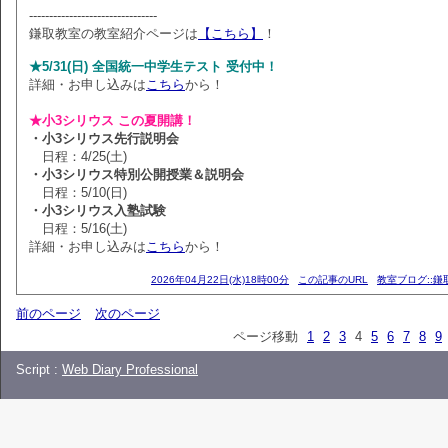
--------------------------------
鎌取教室の教室紹介ページは
【こちら】
！
★5/31(日) 全国統一中学生テスト 受付中！
詳細・お申し込みは
こちら
から！
★小3シリウス この夏開講！
・小3シリウス先行説明会
日程：4/25(土)
・小3シリウス特別公開授業＆説明会
日程：5/10(日)
・小3シリウス入塾試験
日程：5/16(土)
詳細・お申し込みは
こちら
から！
2026年04月22日(水)18時00分
この記事のURL
教室ブログ::鎌
前のページ
次のページ
ページ移動
1
2
3
4
5
6
7
8
9
Script :
Web Diary Professional