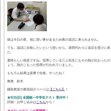
彼は今日の夜、他に習い事があるため夜の追試に来られません。
でも、追試に合格したいという想いから、昼間代わりに追試を受けに来
た。
素晴らしい熱意ですね。指導している三上先生にもその熱が伝わったの
ょう。熱のこもった指導が行われていました。
もちろん結果は楽勝で合格、やったね！
教務 鈴木
鎌取教室の教室紹介ページは
【こちら】
！
★5/31(日) 全国統一中学生テスト 受付中！
詳細・お申し込みは
こちら
から！
★小3シリウス この夏開講！