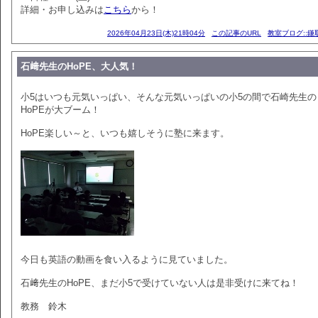
詳細・お申し込みは
こちら
から！
2026年04月23日(木)21時04分
この記事のURL
教室ブログ::鎌
石﨑先生のHoPE、大人気！
小5はいつも元気いっぱい、そんな元気いっぱいの小5の間で石崎先生の
HoPEが大ブーム！
HoPE楽しい～と、いつも嬉しそうに塾に来ます。
今日も英語の動画を食い入るように見ていました。
石﨑先生のHoPE、まだ小5で受けていない人は是非受けに来てね！
教務 鈴木