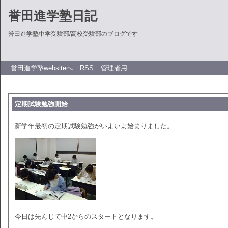
誉田進学塾日記
誉田進学塾中学受験部/高校受験部のブログです
誉田進学塾websiteへ
RSS
管理者用
定期試験勉強開始
新学年最初の定期試験勉強がいよいよ始まりました。
今日は先んじて中2からのスタートとなります。