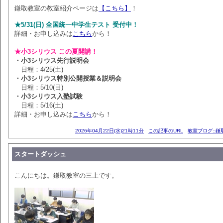
鎌取教室の教室紹介ページは
【こちら】
！
★5/31(日) 全国統一中学生テスト 受付中！
詳細・お申し込みは
こちら
から！
★小3シリウス この夏開講！
・小3シリウス先行説明会
日程：4/25(土)
・小3シリウス特別公開授業＆説明会
日程：5/10(日)
・小3シリウス入塾試験
日程：5/16(土)
詳細・お申し込みは
こちら
から！
2026年04月22日(水)21時11分
この記事のURL
教室ブログ::鎌
スタートダッシュ
こんにちは。鎌取教室の三上です。