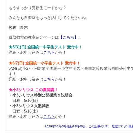
もうすっかり受験生モードかな？
みんなも自習室をもっと活用してくださいね。
教務 鈴木
鎌取教室の教室紹介ページは
【こちら】
！
★5/31(日) 全国統一中学生テスト 受付中！
詳細・お申し込みは
こちら
から！
★6/7(日) 全国統一小学生テスト 受付中！
5/24(日)小2～小4対象全国統一小学生テスト事前対策授業も同時受付中
す！
詳細・お申し込みは
こちら
から！
★小3シリウス この夏開講！
・小3シリウス特別公開授業＆説明会
日程：5/10(日)
・小3シリウス入塾試験
日程：5/16(土)
詳細・お申し込みは
こちら
から！
2026年05月08日(金)22時40分
この記事のURL
教室ブログ::鎌