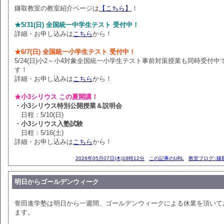
鎌取教室の教室紹介ページは
【こちら】
！
★5/31(日) 全国統一中学生テスト 受付中！
詳細・お申し込みは
こちら
から！
★6/7(日) 全国統一小学生テスト 受付中！
5/24(日)小2～小4対象全国統一小学生テスト事前対策授業も同時受付中
す！
詳細・お申し込みは
こちら
から！
★小3シリウス この夏開講！
・小3シリウス特別公開授業＆説明会
日程：5/10(日)
・小3シリウス入塾試験
日程：5/16(土)
詳細・お申し込みは
こちら
から！
2026年05月07日(木)18時12分
この記事のURL
教室ブログ::鎌
明日からゴールデンウィーク
誉田進学塾は明日から一週間、ゴールデンウィークによる休業を頂いて
ます。