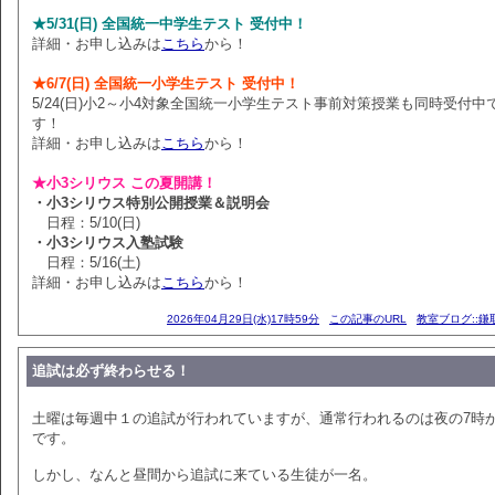
★5/31(日) 全国統一中学生テスト 受付中！
詳細・お申し込みは
こちら
から！
★6/7(日) 全国統一小学生テスト 受付中！
5/24(日)小2～小4対象全国統一小学生テスト事前対策授業も同時受付中
す！
詳細・お申し込みは
こちら
から！
★小3シリウス この夏開講！
・小3シリウス特別公開授業＆説明会
日程：5/10(日)
・小3シリウス入塾試験
日程：5/16(土)
詳細・お申し込みは
こちら
から！
2026年04月29日(水)17時59分
この記事のURL
教室ブログ::鎌
追試は必ず終わらせる！
土曜は毎週中１の追試が行われていますが、通常行われるのは夜の7時
です。
しかし、なんと昼間から追試に来ている生徒が一名。