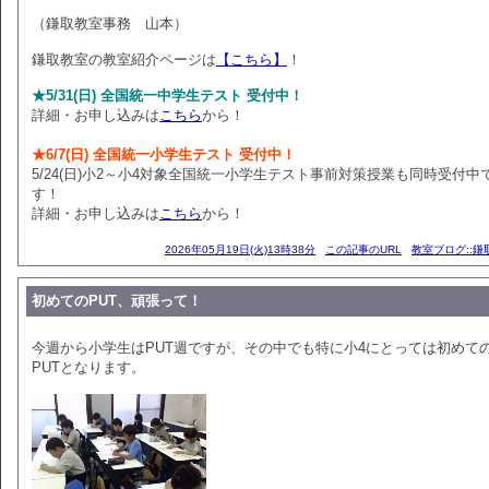
（鎌取教室事務 山本）
鎌取教室の教室紹介ページは
【こちら】
！
★5/31(日) 全国統一中学生テスト 受付中！
詳細・お申し込みは
こちら
から！
★6/7(日) 全国統一小学生テスト 受付中！
5/24(日)小2～小4対象全国統一小学生テスト事前対策授業も同時受付中
す！
詳細・お申し込みは
こちら
から！
2026年05月19日(火)13時38分
この記事のURL
教室ブログ::鎌
初めてのPUT、頑張って！
今週から小学生はPUT週ですが、その中でも特に小4にとっては初めて
PUTとなります。