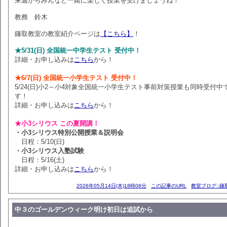
来週からみんなと一緒に楽しく授業を受けましょうね！
教務 鈴木
鎌取教室の教室紹介ページは
【こちら】
！
★5/31(日) 全国統一中学生テスト 受付中！
詳細・お申し込みは
こちら
から！
★6/7(日) 全国統一小学生テスト 受付中！
5/24(日)小2～小4対象全国統一小学生テスト事前対策授業も同時受付中
す！
詳細・お申し込みは
こちら
から！
★小3シリウス この夏開講！
・小3シリウス特別公開授業＆説明会
日程：5/10(日)
・小3シリウス入塾試験
日程：5/16(土)
詳細・お申し込みは
こちら
から！
2026年05月14日(木)18時08分
この記事のURL
教室ブログ::鎌
中３のゴールデンウィーク明け初日は追試から