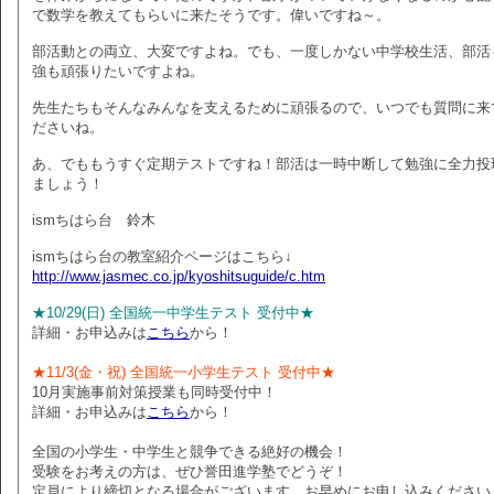
で数学を教えてもらいに来たそうです。偉いですね～。
部活動との両立、大変ですよね。でも、一度しかない中学校生活、部活
強も頑張りたいですよね。
先生たちもそんなみんなを支えるために頑張るので、いつでも質問に来
ださいね。
あ、でももうすぐ定期テストですね！部活は一時中断して勉強に全力投
ましょう！
ismちはら台 鈴木
ismちはら台の教室紹介ページはこちら↓
http://www.jasmec.co.jp/kyoshitsuguide/c.htm
★10/29(日) 全国統一中学生テスト 受付中★
詳細・お申込みは
こちら
から！
★11/3(金・祝) 全国統一小学生テスト 受付中★
10月実施事前対策授業も同時受付中！
詳細・お申込みは
こちら
から！
全国の小学生・中学生と競争できる絶好の機会！
受験をお考えの方は、ぜひ誉田進学塾でどうぞ！
定員により締切となる場合がございます。お早めにお申し込みください