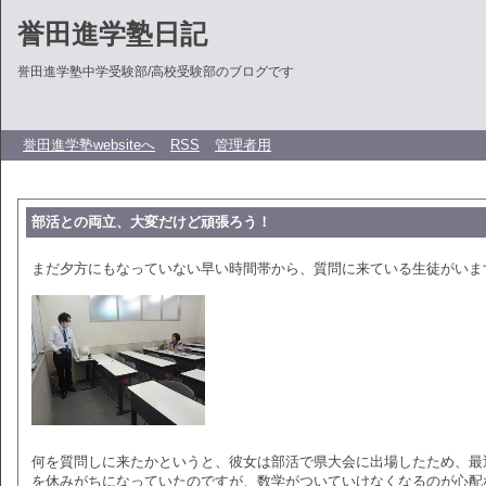
誉田進学塾日記
誉田進学塾中学受験部/高校受験部のブログです
誉田進学塾websiteへ
RSS
管理者用
部活との両立、大変だけど頑張ろう！
まだ夕方にもなっていない早い時間帯から、質問に来ている生徒がいま
何を質問しに来たかというと、彼女は部活で県大会に出場したため、最
を休みがちになっていたのですが、数学がついていけなくなるのが心配