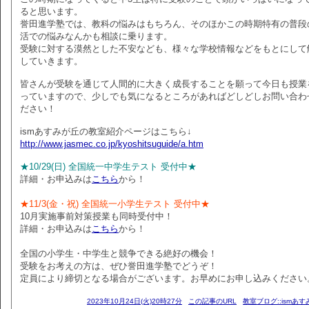
ると思います。
誉田進学塾では、教科の悩みはもちろん、そのほかこの時期特有の普段
活での悩みなんかも相談に乗ります。
受験に対する漠然とした不安なども、様々な学校情報などをもとにして
していきます。
皆さんが受験を通じて人間的に大きく成長することを願って今日も授業
っていますので、少しでも気になるところがあればどしどしお問い合わ
ださい！
ismあすみが丘の教室紹介ページはこちら↓
http://www.jasmec.co.jp/kyoshitsuguide/a.htm
★10/29(日) 全国統一中学生テスト 受付中★
詳細・お申込みは
こちら
から！
★11/3(金・祝) 全国統一小学生テスト 受付中★
10月実施事前対策授業も同時受付中！
詳細・お申込みは
こちら
から！
全国の小学生・中学生と競争できる絶好の機会！
受験をお考えの方は、ぜひ誉田進学塾でどうぞ！
定員により締切となる場合がございます。お早めにお申し込みください
2023年10月24日(火)20時27分
この記事のURL
教室ブログ::ismあ