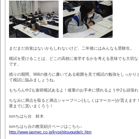
まだまだ自覚はないかもしれないけど、二年後にはみんなも受験生。
模試を受けることは、どこの高校に進学するかを考える意味でも大切な
です。
残りの期間、Willの後ろに書いてある範囲を見て模試の勉強をしっかり
て模試に臨みましょうね。
もちろん中2も進研模試あるよ！後輩のお手本に慣れるよう中2も頑張れ
ちなみに満点を取ると満点シャープペン(もしくはマーカー)が貰えます
業までに貰いまくろう！
ismちはら台 鈴木
ismちはら台の教室紹介ページはこちら↓
http://www.jasmec.co.jp/kyoshitsuguide/c.htm