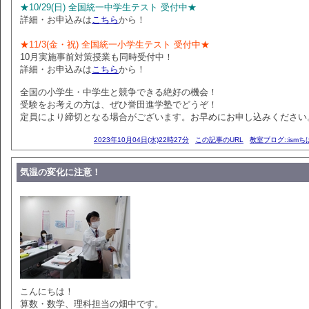
★10/29(日) 全国統一中学生テスト 受付中★
詳細・お申込みは
こちら
から！
★11/3(金・祝) 全国統一小学生テスト 受付中★
10月実施事前対策授業も同時受付中！
詳細・お申込みは
こちら
から！
全国の小学生・中学生と競争できる絶好の機会！
受験をお考えの方は、ぜひ誉田進学塾でどうぞ！
定員により締切となる場合がございます。お早めにお申し込みください
2023年10月04日(水)22時27分
この記事のURL
教室ブログ::ism
気温の変化に注意！
こんにちは！
算数・数学、理科担当の畑中です。