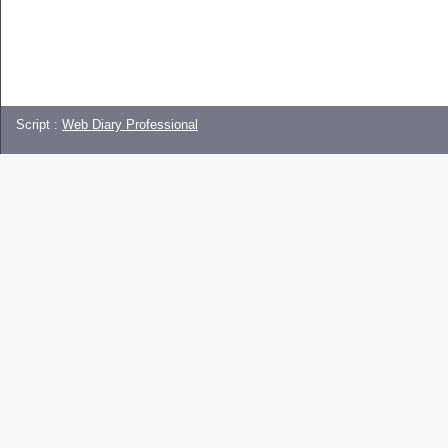
Script :
Web Diary Professional