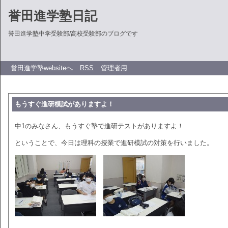
誉田進学塾日記
誉田進学塾中学受験部/高校受験部のブログです
誉田進学塾websiteへ
RSS
管理者用
もうすぐ進研模試がありますよ！
中1のみなさん、もうすぐ塾で進研テストがありますよ！
ということで、今日は理科の授業で進研模試の対策を行いました。