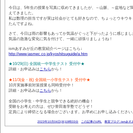
今日は、5年生の授業を写真に収めてきましたが、～山脈、～盆地など
えてきました。
私は数理の担当ですが実は社会がとても好きなので、ちょっとウキウキ
たんですよね。
さて、今日は雨の影響もあってか気温がぐっと下がったように感じまし
気温の急激な変化に気を付けて、一緒に頑張りましょうね！
ismあすみが丘の教室紹介ページはこちら↓
http://www.jasmec.co.jp/kyoshitsuguide/a.htm
★10/29(日) 全国統一中学生テスト 受付中★
詳細・お申込みは
こちら
から！
★11/3(金・祝) 全国統一小学生テスト 受付中★
10月実施事前対策授業も同時受付中！
詳細・お申込みは
こちら
から！
全国の小学生・中学生と競争できる絶好の機会！
受験をお考えの方は、ぜひ誉田進学塾でどうぞ！
定員により締切となる場合がございます。お早めにお申し込みください
2023年10月04日(水)19時33分
この記事のURL
教室ブログ::ismあ