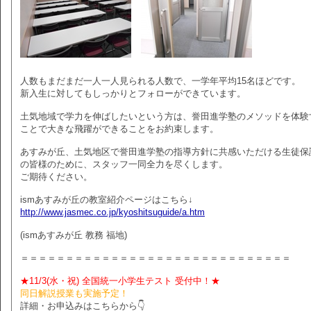
人数もまだまだ一人一人見られる人数で、一学年平均15名ほどです。
新入生に対してもしっかりとフォローができています。
土気地域で学力を伸ばしたいという方は、誉田進学塾のメソッドを体験
ことで大きな飛躍ができることをお約束します。
あすみが丘、土気地区で誉田進学塾の指導方針に共感いただける生徒保
の皆様のために、スタッフ一同全力を尽くします。
ご期待ください。
ismあすみが丘の教室紹介ページはこちら↓
http://www.jasmec.co.jp/kyoshitsuguide/a.htm
(ismあすみが丘 教務 福地)
＝＝＝＝＝＝＝＝＝＝＝＝＝＝＝＝＝＝＝＝＝＝＝＝＝＝＝＝＝＝
★11/3(水・祝) 全国統一小学生テスト 受付中！★
同日解説授業も実施予定！
詳細・お申込みはこちらから👇