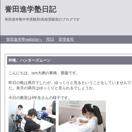
誉田進学塾日記
誉田進学塾中学受験部/高校受験部のブログです
誉田進学塾websiteへ
RSS
管理者用
昨晩、ハンターズムーン
こんにちは、ism大網の事務、齋藤です。
昨日の晩は満月でしたが、ゆっくりと見るということをしていませんで
た。来月の満月はゆっくりと見られるでしょうか。
今日の教室は4年生さんの様子です。