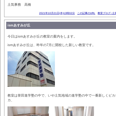
土気事務 高橋
2021年10月21日(木)13時02分
この記事のURL
教室ブログ::土
ismあすみが丘
今日はismあすみが丘の教室の案内をします。
ismあすみが丘は、昨年の7月に開校した新しい教室です。
教室は誉田進学塾の中で、いや土気地域の進学塾の中で一番新しくピカ
カ、