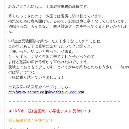
みなさんこんにちは、土気教室事務の髙橋です。
寒くなってきたので、教室では暖房に切り替えています。
換気のために窓も開けているので、窓側は少し寒くなってしまいます。
羽織るもの、カイロなど、寒さ対策グッズを持ってくると良いかもしれ
ん。
中3生は受験面談が終わった方も多くなってきましたね。
この間とある子に受験面談どうだった？と聞くと、
「怖かった。やばいと思った。頑張る。」
と。めずらしく早く自習に来てくれた子だったので、
よほど意識の変わる何かを言われたのでしょう。
受験まであともう少しです。というか年が終わるのももう少し・・時が
のは早いですね・・・
一緒に乗り越えていきましょう！
土気教室の教室紹介ページはこちら↓
http://www.jasmec.co.jp/kyoshitsuguide/t.htm
＝＝＝＝＝＝＝＝＝＝＝＝＝＝＝＝＝＝＝＝＝＝＝＝＝＝＝＝＝＝
★11/3(水・祝) 全国統一小学生テスト 受付中！★
同日解説授業も実施予定！