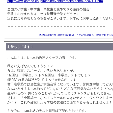
http://www.jasmec.co.jp/toshin/event/zentoko/zentoko202111.htm
全国の小学生・中学生・高校生と競争できる絶好の機会！
受験をお考えの方は、ぜひ誉田進学塾でどうぞ！
定員により締切となる場合がございます。お早めにお申し込みください
＝＝＝＝＝＝＝＝＝＝＝＝＝＝＝＝＝＝＝＝＝＝＝＝＝＝＝＝＝＝
2021年10月21日(木)19時48分
この記事のURL
教室ブログ::i
お待ちしてます！
こんにちは、ism本納教務スタッフの石井です。
秋といえばなんでしょうか！？
食欲、読書、スポーツ、いろいろありますが、
*全国統一中学生テスト＆全国統一小学生テストでしょう！
(開催されるのは秋だけではありませんが…。)
誉田進学塾では全教室が実施会場になっています。誉田進学塾ってどん
なんだろう？ ism本納ってどこなの？ どんな雰囲気なんだろう？ どん
生がいるの？ 気になることがわかってしまうチャンスかもしれません
それに、「全国統一」なんてスケールの大きいテスト、ワクワクしませ
か！？ これを受験したら学校の友達に自慢できるかもしれませんよ！
ちなみに、ism本納のテスト日程は下記のとおりです。