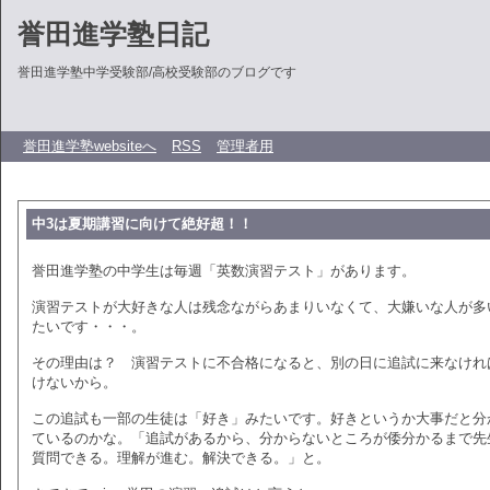
誉田進学塾日記
誉田進学塾中学受験部/高校受験部のブログです
誉田進学塾websiteへ
RSS
管理者用
中3は夏期講習に向けて絶好超！！
誉田進学塾の中学生は毎週「英数演習テスト」があります。
演習テストが大好きな人は残念ながらあまりいなくて、大嫌いな人が多
たいです・・・。
その理由は？ 演習テストに不合格になると、別の日に追試に来なけれ
けないから。
この追試も一部の生徒は「好き」みたいです。好きというか大事だと分
ているのかな。「追試があるから、分からないところが倭分かるまで先
質問できる。理解が進む。解決できる。」と。