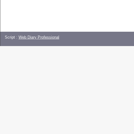
Script :
Web Diary Professional