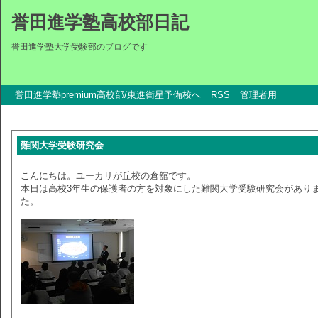
誉田進学塾高校部日記
誉田進学塾大学受験部のブログです
誉田進学塾premium高校部/東進衛星予備校へ
RSS
管理者用
難関大学受験研究会
こんにちは。ユーカリが丘校の倉舘です。
本日は高校3年生の保護者の方を対象にした難関大学受験研究会があり
た。