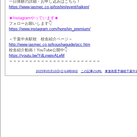
一日体験の詳細・お申し込みはこちら！
https://www.jasmec.co.jp/toshin/event/taiken/
★Instagramやっています★
フォローお願いします👇
https://www.instagram.com/honshin_premium/
＜千葉中央駅校 校舎紹介ページ＞
http://www.jasmec.co.jp/koushaguide/pcc.htm
校舎紹介動画！YouTube公開中👇
https://youtu.be/YdLvwpvALeM
＝＝＝＝＝＝＝＝＝＝＝＝＝＝＝＝＝＝＝＝＝＝＝
2025年05月10日(土)14時09分
この記事のURL
東進衛星予備校千葉中