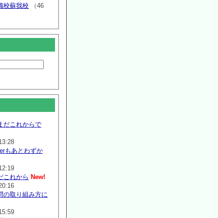
備校蘇我校
（46
まだこれからで
13:28
mmerもあとわずか
12:19
だこれから
New!
20:16
問の取り組み方に
15:59