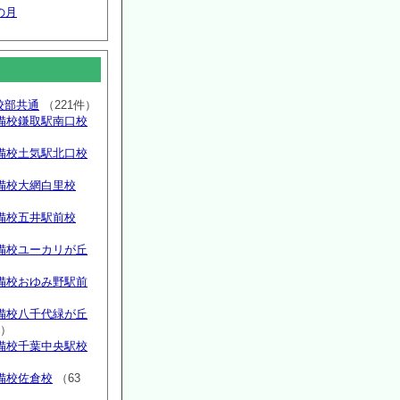
の月
高校部共通
（221件）
備校鎌取駅南口校
備校土気駅北口校
備校大網白里校
備校五井駅前校
備校ユーカリが丘
）
備校おゆみ野駅前
）
備校八千代緑が丘
件）
備校千葉中央駅校
備校佐倉校
（63