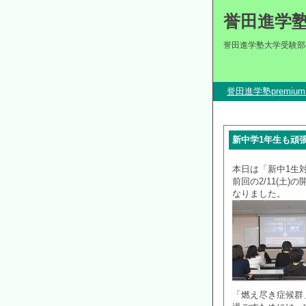
誉田進学
誉田進学塾大学受験部
誉田進学塾premi
新中学1年生も頑
本日は「新中1生対象
前回の2/11(土
なりました。
「燃え尽き症候群