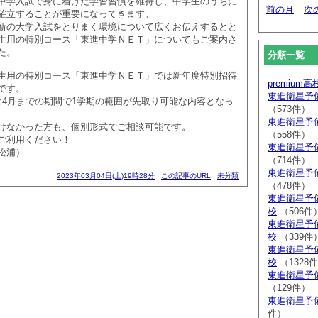
中学入試で身に着けた学習習慣を維持し、中学生のうちに
前の月
次
確立することが重要になってきます。
新の大学入試をとりまく環境について広くお伝えするとと
生用の特別コース「東進中学ＮＥＴ」についてもご案内さ
た。
分類一覧
生用の特別コース「東進中学ＮＥＴ」では新年度特別招待
premium
です。
東進衛星予
は4月までの期間で1学期の範囲が先取り可能な内容となっ
（573件）
東進衛星予
けなかった方も、個別形式でご相談可能です。
（558件）
ご利用ください！
東進衛星予
松浦）
（714件）
東進衛星予
2023年03月04日(土)19時28分
この記事のURL
未分類
（478件）
東進衛星予
校
（506件
東進衛星予
校
（339件
東進衛星予
校
（1328
東進衛星予
（129件）
東進衛星予
件）