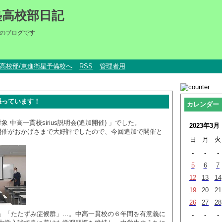
塾高校部日記
のブログです
um高校部/東進衛星予備校へ
RSS
管理者用
張っています！
カレンダー
 中高一貫校sirius説明会(追加開催) 」でした。
2023年3月
)の開催がおかげさまで大好評でしたので、今回追加で開催と
日
月
火
-
-
-
5
6
7
12
13
14
19
20
21
26
27
28
」「たたずみ症候群」…。中高一貫校の６年間を有意義に
-
-
-