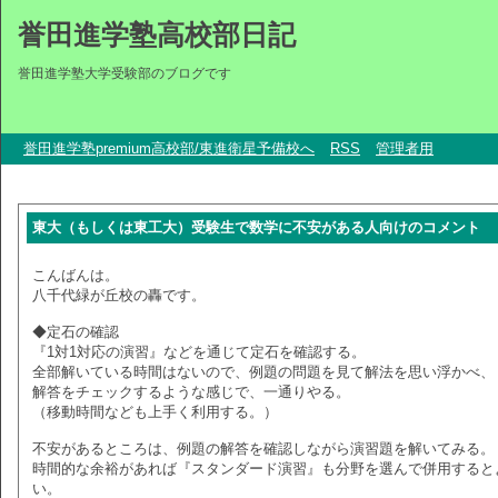
誉田進学塾高校部日記
誉田進学塾大学受験部のブログです
誉田進学塾premium高校部/東進衛星予備校へ
RSS
管理者用
東大（もしくは東工大）受験生で数学に不安がある人向けのコメント
こんばんは。
八千代緑が丘校の轟です。
◆定石の確認
『1対1対応の演習』などを通じて定石を確認する。
全部解いている時間はないので、例題の問題を見て解法を思い浮かべ、
解答をチェックするような感じで、一通りやる。
（移動時間なども上手く利用する。）
不安があるところは、例題の解答を確認しながら演習題を解いてみる。
時間的な余裕があれば『スタンダード演習』も分野を選んで併用すると
い。