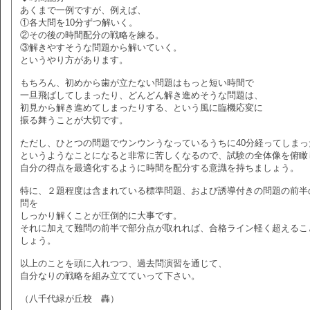
あくまで一例ですが、例えば、
①各大問を10分ずつ解いく。
②その後の時間配分の戦略を練る。
③解きやすそうな問題から解いていく。
というやり方があります。
もちろん、初めから歯が立たない問題はもっと短い時間で
一旦飛ばしてしまったり、どんどん解き進めそうな問題は、
初見から解き進めてしまったりする、という風に臨機応変に
振る舞うことが大切です。
ただし、ひとつの問題でウンウンうなっているうちに40分経ってしまっ
というようなことになると非常に苦しくなるので、試験の全体像を俯瞰
自分の得点を最適化するように時間を配分する意識を持ちましょう。
特に、２題程度は含まれている標準問題、および誘導付きの問題の前半
問を
しっかり解くことが圧倒的に大事です。
それに加えて難問の前半で部分点が取れれば、合格ライン軽く超えるこ
しょう。
以上のことを頭に入れつつ、過去問演習を通じて、
自分なりの戦略を組み立てていって下さい。
（八千代緑が丘校 轟）