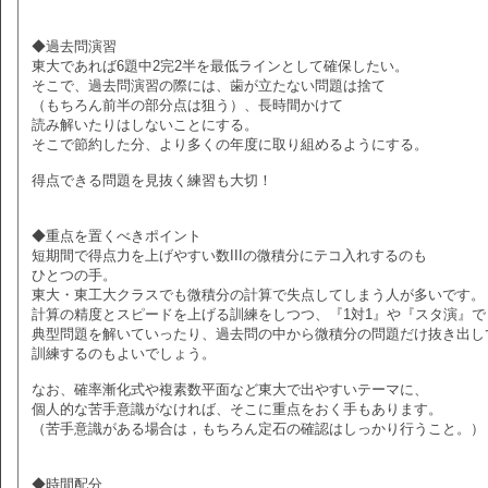
◆過去問演習
東大であれば6題中2完2半を最低ラインとして確保したい。
そこで、過去問演習の際には、歯が立たない問題は捨て
（もちろん前半の部分点は狙う）、長時間かけて
読み解いたりはしないことにする。
そこで節約した分、より多くの年度に取り組めるようにする。
得点できる問題を見抜く練習も大切！
◆重点を置くべきポイント
短期間で得点力を上げやすい数IIIの微積分にテコ入れするのも
ひとつの手。
東大・東工大クラスでも微積分の計算で失点してしまう人が多いです。
計算の精度とスピードを上げる訓練をしつつ、『1対1』や『スタ演』で
典型問題を解いていったり、過去問の中から微積分の問題だけ抜き出し
訓練するのもよいでしょう。
なお、確率漸化式や複素数平面など東大で出やすいテーマに、
個人的な苦手意識がなければ、そこに重点をおく手もあります。
（苦手意識がある場合は，もちろん定石の確認はしっかり行うこと。）
◆時間配分