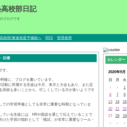
塾高校部日記
のブログです
um高校部/東進衛星予備校へ
RSS
管理者用
・目標
カレンダー
です。
2020年9月
HR後に、ブログを書いています。
日
月
火
部活動に所属する生徒は今月、来月と大会もあり、また定
-
-
1
る高校も多いことから、忙しくしている方が多いようです
6
7
8
13
14
15
しての学習準備としても非常に重要な時期となっていま
20
21
22
している生徒には、HRや面談を通じて伝えていることで
27
28
29
向けた学習の指針として「模試」が非常に重要なツール・
-
-
-