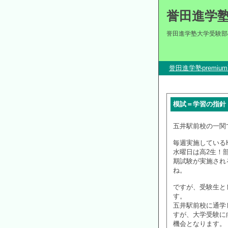
誉田進学
誉田進学塾大学受験部
誉田進学塾premi
模試＝学習の指針
五井駅前校の一関
毎週実施している
水曜日は高2生！
期試験が実施され
ね。
ですが、受験生と
す。
五井駅前校に通学
すが、大学受験に
機会となります。