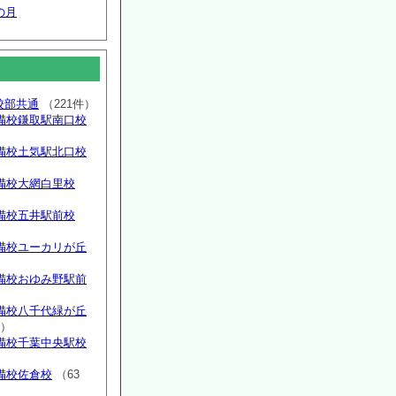
の月
高校部共通
（221件）
備校鎌取駅南口校
備校土気駅北口校
備校大網白里校
備校五井駅前校
備校ユーカリが丘
）
備校おゆみ野駅前
）
備校八千代緑が丘
件）
備校千葉中央駅校
備校佐倉校
（63