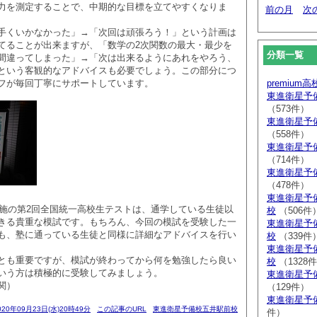
力を測定することで、中期的な目標を立てやすくなりま
前の月
次
手くいかなかった」→「次回は頑張ろう！」という計画は
てることが出来ますが、「数学の2次関数の最大・最少を
分類一覧
間違ってしまった」→「次は出来るようにあれをやろう、
という客観的なアドバイスも必要でしょう。この部分につ
フが毎回丁寧にサポートしています。
premium
東進衛星予
（573件）
東進衛星予
（558件）
東進衛星予
（714件）
東進衛星予
（478件）
東進衛星予
）実施の第2回全国統一高校生テストは、通学している生徒以
校
（506件
きる貴重な模試です。もちろん、今回の模試を受験した一
東進衛星予
も、塾に通っている生徒と同様に詳細なアドバイスを行い
校
（339件
東進衛星予
とも重要ですが、模試が終わってから何を勉強したら良い
校
（1328
いう方は積極的に受験してみましょう。
東進衛星予
関）
（129件）
東進衛星予
020年09月23日(水)20時49分
この記事のURL
東進衛星予備校五井駅前校
件）