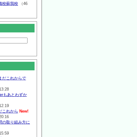
備校蘇我校
（46
まだこれからで
13:28
mmerもあとわずか
12:19
だこれから
New!
20:16
問の取り組み方に
15:59