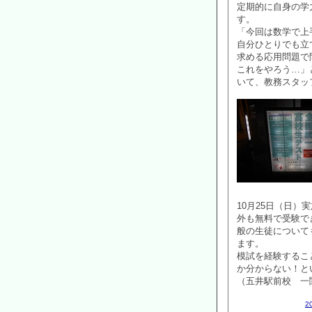
定期的に自身の学
す。
「今回は数学で上
自分ひとりでも立
求める応用問題で
これをやろう…」
いて、教務スタッ
10月25日（日
外も無料で受験で
般の生徒について
ます。
模試を経験するこ
か分からない！と
（五井駅前校 一
2