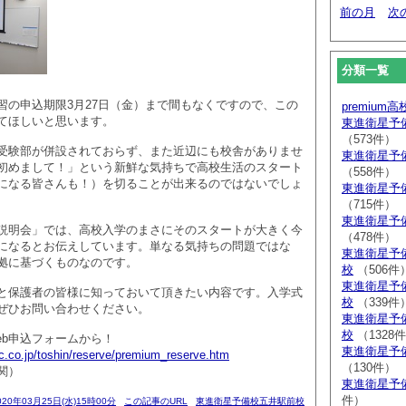
前の月
次
分類一覧
習の申込期限3月27日（金）まで間もなくですので、この
premium
てほしいと思います。
東進衛星予
（573件）
受験部が併設されておらず、また近辺にも校舎がありませ
東進衛星予
初めまして！」という新鮮な気持ちで高校生活のスタート
（558件）
になる皆さんも！）を切ることが出来るのではないでしょ
東進衛星予
（715件）
東進衛星予
説明会」では、高校入学のまさにそのスタートが大きく今
（478件）
になるとお伝えしています。単なる気持ちの問題ではな
東進衛星予
拠に基づくものなのです。
校
（506件
東進衛星予
と保護者の皆様に知っておいて頂きたい内容です。入学式
校
（339件
ぜひお問い合わせください。
東進衛星予
校
（1328
eb申込フォームから！
東進衛星予
c.co.jp/toshin/reserve/premium_reserve.htm
（130件）
関）
東進衛星予
件）
020年03月25日(水)15時00分
この記事のURL
東進衛星予備校五井駅前校