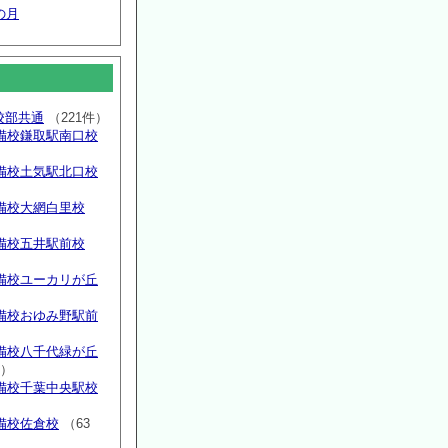
の月
高校部共通
（221件）
備校鎌取駅南口校
備校土気駅北口校
備校大網白里校
備校五井駅前校
備校ユーカリが丘
）
備校おゆみ野駅前
）
備校八千代緑が丘
件）
備校千葉中央駅校
備校佐倉校
（63