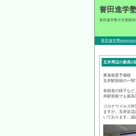
誉田進学
誉田進学塾大学受験部
誉田進学塾premi
五井周辺の新高1
東進衛星予備校
五井駅前校の一関
各校舎の様子など
井駅前校でも新高
コロナウイルス対
ますが、五井近辺
いております。誠