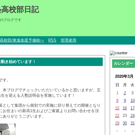
塾高校部日記
のブログです
um高校部/東進衛星予備校へ
RSS
管理者用
生動き始めています！
カレンダー
2020年3月
です。
日
月
火
、本ブログでチェックいただいているかと思いますが、五
1
2
3
1生を迎える入塾説明会を実施しています！
8
9
10
策として集団から個別での実施に切り替えての開催となり
15
16
17
にお住まいの新高1生およびご家庭よりお問い合わせを頂
22
23
24
にありがとうございます。
29
30
31
-
-
-