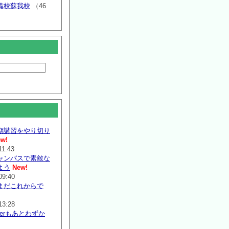
備校蘇我校
（46
期講習をやり切り
w!
11:43
ャンパスで素敵な
よう
New!
09:40
まだこれからで
13:28
mmerもあとわずか