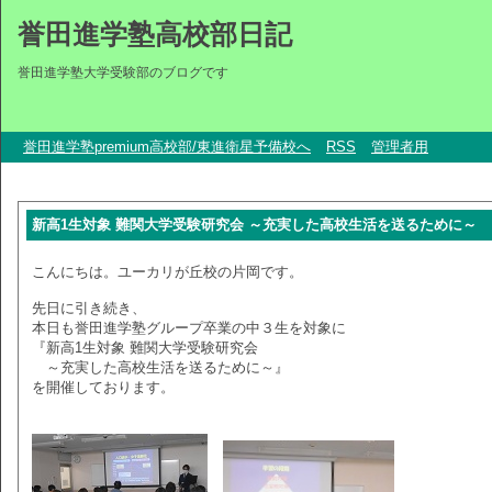
誉田進学塾高校部日記
誉田進学塾大学受験部のブログです
誉田進学塾premium高校部/東進衛星予備校へ
RSS
管理者用
新高1生対象 難関大学受験研究会 ～充実した高校生活を送るために～
こんにちは。ユーカリが丘校の片岡です。
先日に引き続き、
本日も誉田進学塾グループ卒業の中３生を対象に
『新高1生対象 難関大学受験研究会
～充実した高校生活を送るために～』
を開催しております。