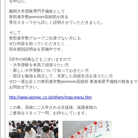
を中心に、
難関大学受験専門予備校として
誉田進学塾premium高校部が誇る
専任スタッフから詳しく説明させていただきました。
そして、
誉田進学塾グループご出身でない方にも
ぜひ内容を知っていただきたく、
現在個別説明会を実施中です。
3月中の特典などもございますので、
・大学受験を本気で頑張りたい方
・新しい大学受験について知っておきたい方
・部活も勉強も両立して、充実した高校生活を送りたい方
ぜひ一度お近くの誉田進学塾premium高校部 東進衛星予備校の校舎まで
お問合せ下さい。
http://www.jasmec.co.jp/others/map-menu.htm
この春、高校にご入学される生徒様、保護者様の
ご参加をスタッフ一同、お待ちしています。