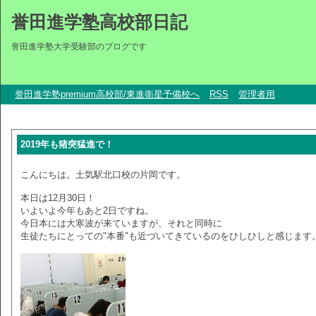
誉田進学塾高校部日記
誉田進学塾大学受験部のブログです
誉田進学塾premium高校部/東進衛星予備校へ
RSS
管理者用
2019年も猪突猛進で！
こんにちは。土気駅北口校の片岡です。
本日は12月30日！
いよいよ今年もあと2日ですね。
今日本には大寒波が来ていますが、それと同時に
生徒たちにとっての"本番"も近づいてきているのをひしひしと感じます