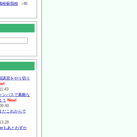
備校蘇我校
（46
期講習をやり切り
w!
11:43
ャンパスで素敵な
よう
New!
09:40
まだこれからで
13:28
mmerもあとわずか