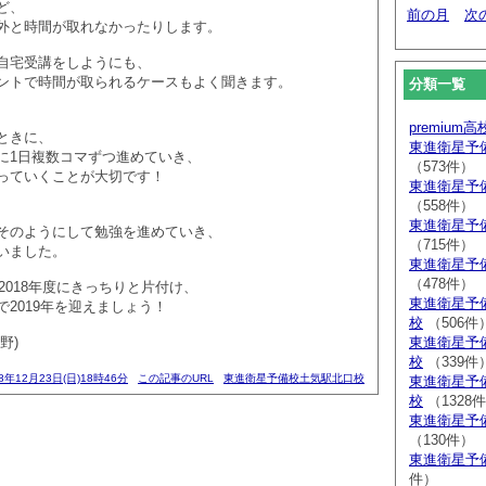
ど、
前の月
次
外と時間が取れなかったりします。
自宅受講をしようにも、
ントで時間が取られるケースもよく聞きます。
分類一覧
premium
ときに、
東進衛星予
に1日複数コマずつ進めていき、
（573件）
っていくことが大切です！
東進衛星予
（558件）
東進衛星予
そのようにして勉強を進めていき、
（715件）
いました。
東進衛星予
（478件）
は2018年度にきっちりと片付け、
東進衛星予
2019年を迎えましょう！
校
（506件
野)
東進衛星予
校
（339件
18年12月23日(日)18時46分
この記事のURL
東進衛星予備校土気駅北口校
東進衛星予
校
（1328
東進衛星予
（130件）
東進衛星予
件）