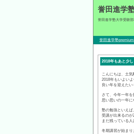
誉田進学
誉田進学塾大学受験部
誉田進学塾premi
2018年もあと少
こんにちは、土気
2018年もいよい
良い年を迎えたい
さて、今年一年を
思い思いの一年に
塾の勉強といえば
受講が出来るのが
まだ残っている人
冬期講習が始まり