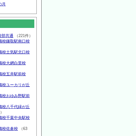
の月
高校部共通
（221件）
備校鎌取駅南口校
備校土気駅北口校
備校大網白里校
備校五井駅前校
備校ユーカリが丘
）
備校おゆみ野駅前
）
備校八千代緑が丘
件）
備校千葉中央駅校
備校佐倉校
（63