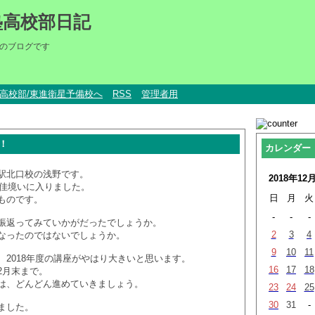
塾高校部日記
のブログです
um高校部/東進衛星予備校へ
RSS
管理者用
し！
カレンダー
駅北口校の浅野です。
2018年12
よ佳境いに入りました。
日
月
火
ものです。
-
-
-
振返ってみていかがだったでしょうか。
2
3
4
なったのではないでしょうか。
9
10
11
、2018年度の講座がやはり大きいと思います。
16
17
18
2月末まで。
は、どんどん進めていきましょう。
23
24
25
30
31
-
ました。