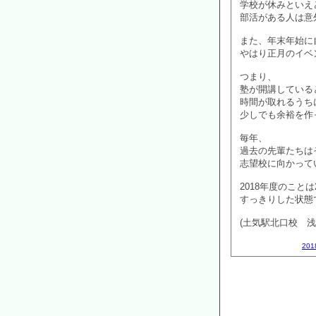
学校が休みといえ
部活がある人は意
また、年末年始に
やはり正月のイベ
つまり、
塾が開講している
時間が取れるうち
少しでも余裕を作
毎年、
過去の先輩たちは
志望校に向かって
2018年度のこと
すっきりした状態で
(土気駅北口校 浅
20