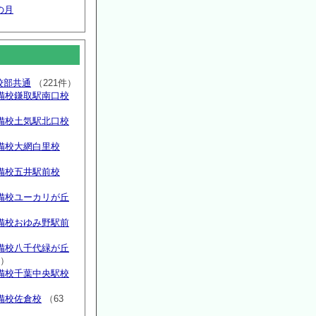
の月
高校部共通
（221件）
備校鎌取駅南口校
備校土気駅北口校
備校大網白里校
備校五井駅前校
備校ユーカリが丘
）
備校おゆみ野駅前
）
備校八千代緑が丘
件）
備校千葉中央駅校
備校佐倉校
（63