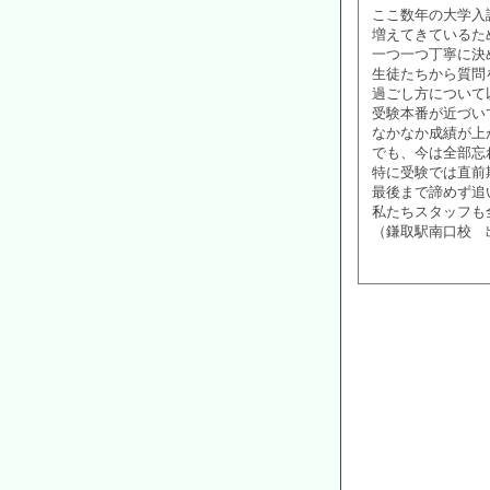
ここ数年の大学入
増えてきているた
一つ一つ丁寧に決
生徒たちから質問
過ごし方について
受験本番が近づい
なかなか成績が上
でも、今は全部忘
特に受験では直前
最後まで諦めず追
私たちスタッフも
（鎌取駅南口校 