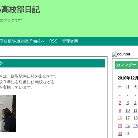
塾高校部日記
のブログです
um高校部/東進衛星予備校へ
RSS
管理者用
か
カレンダー
ちは。鎌取駅南口校の出山です。
2018年12
校３年生を対象に併願校などを
日
月
火
を実施しています。
-
-
-
2
3
4
9
10
11
16
17
18
23
24
25
30
31
-