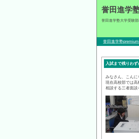
誉田進学
誉田進学塾大学受験部
誉田進学塾premi
入試まで残りわず
みなさん、こんに
現在高校部では高
相談する三者面談