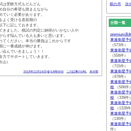
試は受験方式もどんどん
前の月
次
め自分の希望も踏まえながら
めていく必要があります。
をよく受ける直前期の
分類一覧
以下に記しておきます。
てきました。模試の判定に納得がいかない人や
premium
がらず悩んでいる人も多いと思います。
東進衛星予
れてください。本当の勝負はこれからです
（573件）
期に一番成績が伸びます。
東進衛星予
い込んでいきましょう！！
（558件）
全力でサポートしていきます。
東進衛星予
出山）
（715件）
東進衛星予
2018年12月14日(金)14時00分
この記事のURL
未分類
（478件）
東進衛星予
校
（506件
東進衛星予
校
（339件
東進衛星予
校
（1328
東進衛星予
（130件）
東進衛星予
件）