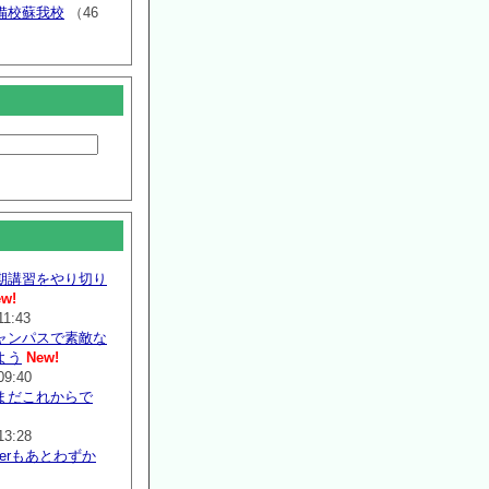
備校蘇我校
（46
期講習をやり切り
w!
11:43
ャンパスで素敵な
よう
New!
09:40
まだこれからで
13:28
mmerもあとわずか