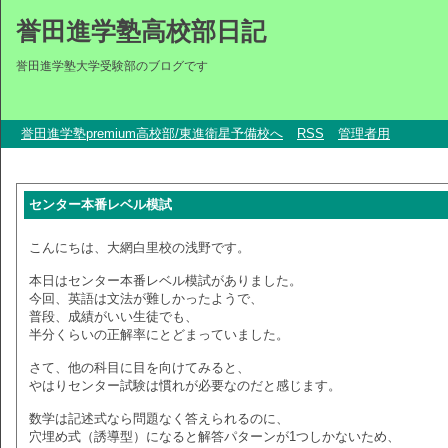
誉田進学塾高校部日記
誉田進学塾大学受験部のブログです
誉田進学塾premium高校部/東進衛星予備校へ
RSS
管理者用
センター本番レベル模試
こんにちは、大網白里校の浅野です。
本日はセンター本番レベル模試がありました。
今回、英語は文法が難しかったようで、
普段、成績がいい生徒でも、
半分くらいの正解率にとどまっていました。
さて、他の科目に目を向けてみると、
やはりセンター試験は慣れが必要なのだと感じます。
数学は記述式なら問題なく答えられるのに、
穴埋め式（誘導型）になると解答パターンが1つしかないため、