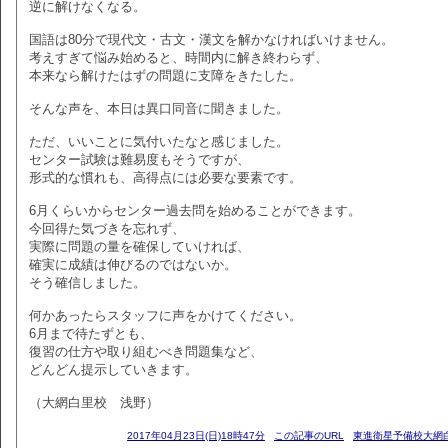
逆に解けなくなる。
国語は80分で現代文・古文・漢文を解かなければいけません。
考えすぎて悩み始めると、時間内に解き終わらず、
本来なら解けたはずの問題に支障をきたした。
そんな声を、本日は異口同音に聞きました。
ただ、いいことに気付いたなと感じました。
センター試験は難易度もそうですが、
形式的な慣れも、高得点には必要な要素です。
6月くらいからセンター過去問を始めることができます。
今回得た気づきを忘れず、
実際に問題の量を確保していければ、
確実に成績は伸びるのではないか。
そう確信しました。
何かあったらスタッフに声をかけてください。
6月まで待たずとも、
復習の仕方や取り組むべき問題集など、
どんどん提示していきます。
（大網白里校 浅野）
2017年04月23日(日)18時47分
この記事のURL
東進衛星予備校大網