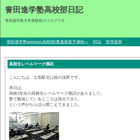
誉田進学塾高校部日記
誉田進学塾大学受験部のブログです
誉田進学塾premium高校部/東進衛星予備校へ
RSS
管理者用
高校生レベルマーク模試
こんにちは、土気駅北口校の浅野です。
本日は、
高校1年生の高校生レベルマーク模試がありました。
塾で勉強しているところは得点できた、
という声がちらほら聞こえてきました。