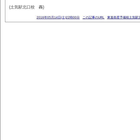
(土気駅北口校 轟)
2016年05月14日(土)22時00分
この記事のURL
東進衛星予備校土気駅