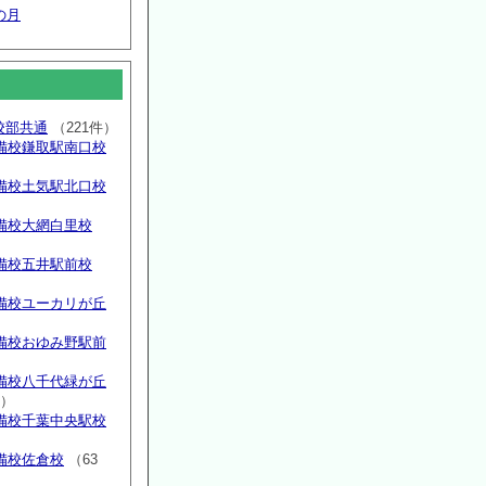
の月
高校部共通
（221件）
備校鎌取駅南口校
備校土気駅北口校
備校大網白里校
備校五井駅前校
備校ユーカリが丘
）
備校おゆみ野駅前
）
備校八千代緑が丘
件）
備校千葉中央駅校
備校佐倉校
（63