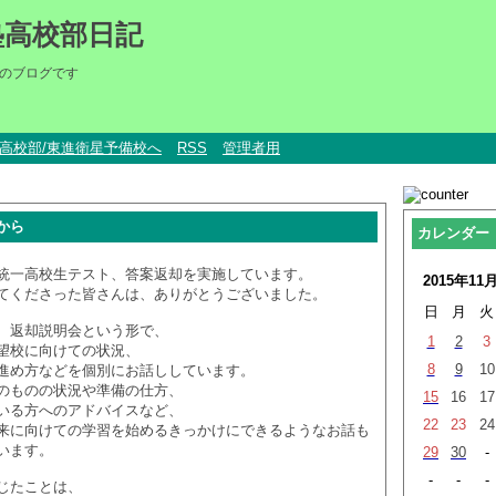
塾高校部日記
のブログです
um高校部/東進衛星予備校へ
RSS
管理者用
から
カレンダー
統一高校生テスト、答案返却を実施しています。
2015年11
てくださった皆さんは、ありがとうございました。
日
月
火
、返却説明会という形で、
1
2
3
望校に向けての状況、
8
9
10
進め方などを個別にお話ししています。
のものの状況や準備の仕方、
15
16
17
いる方へのアドバイスなど、
22
23
24
来に向けての学習を始めるきっかけにできるようなお話も
います。
29
30
-
-
-
-
じたことは、