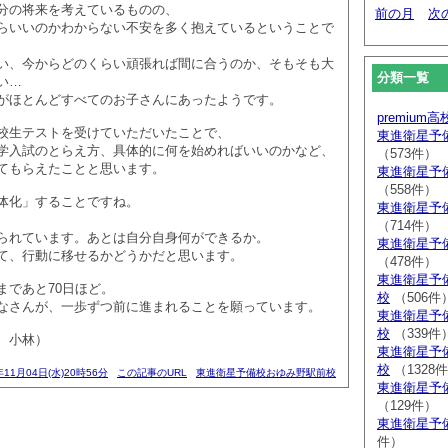
分の将来を考えているものの、
前の月
次
らいいのかわからない不安を多く抱えているということで
い、今からどのくらい頑張れば間に合うのか、そもそも大
分類一覧
い…
がほとんどすべてのお子さんにあったようです。
premium
校生テストを受けていただいたことで、
東進衛星予
学入試のとらえ方、具体的に何を始めればいいのかなど、
（573件）
てもらえたことと思います。
東進衛星予
（558件）
体化」することですね。
東進衛星予
（714件）
られています。あとは自分自身何ができるか。
東進衛星予
て、行動に移せるかどうかだと思います。
（478件）
東進衛星予
まであと70日ほど。
校
（506件
なさんが、一歩ずつ前に進まれることを願っています。
東進衛星予
校
（339件
 小林）
東進衛星予
校
（1328
年11月04日(水)20時56分
この記事のURL
東進衛星予備校おゆみ野駅前校
東進衛星予
（129件）
東進衛星予
件）