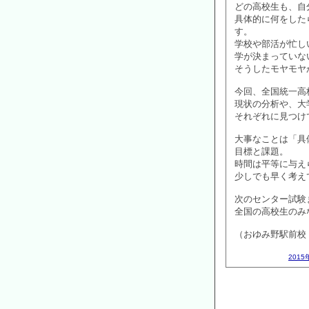
どの高校生も、自
具体的に何をした
す。
学校や部活が忙し
学が決まっていな
そうしたモヤモヤ
今回、全国統一高
現状の分析や、大
それぞれに見つけ
大事なことは「具
目標と課題。
時間は平等に与え
少しでも早く考え
次のセンター試験
全国の高校生のみ
（おゆみ野駅前校
2015