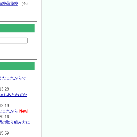
備校蘇我校
（46
まだこれからで
13:28
mmerもあとわずか
12:19
だこれから
New!
20:16
問の取り組み方に
!
15:59