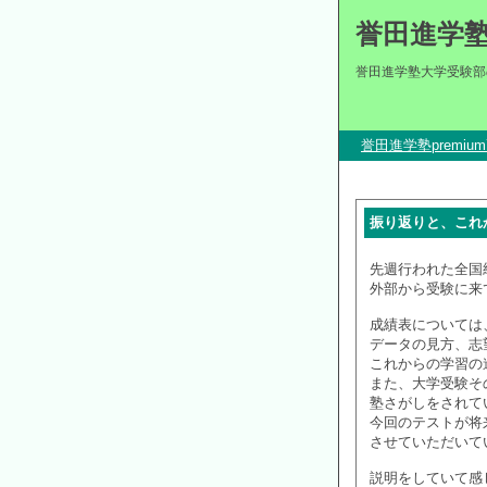
誉田進学
誉田進学塾大学受験部
誉田進学塾premi
振り返りと、これ
先週行われた全国
外部から受験に来
成績表については
データの見方、志
これからの学習の
また、大学受験そ
塾さがしをされて
今回のテストが将
させていただいて
説明をしていて感