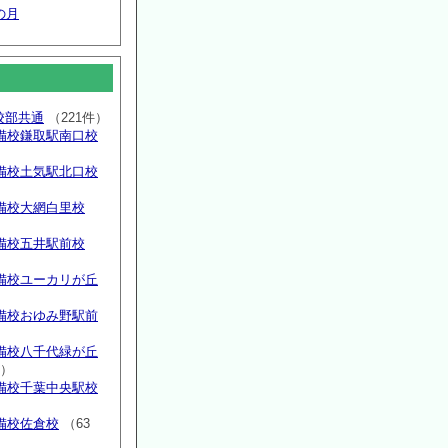
の月
高校部共通
（221件）
備校鎌取駅南口校
備校土気駅北口校
備校大網白里校
備校五井駅前校
備校ユーカリが丘
）
備校おゆみ野駅前
）
備校八千代緑が丘
件）
備校千葉中央駅校
備校佐倉校
（63