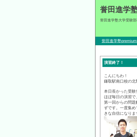
誉田進学
誉田進学塾大学受験部
誉田進学塾premi
演習終了！
こんにちわ！
鎌取駅南口校の北
本日長かった受験
ほぼ毎日の演習で
第一回からの問題
ずです。一度集め
きな自信になりま