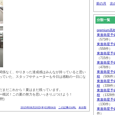
前の月
次
分類一覧
premium
東進衛星予
（573件）
東進衛星予
（558件）
東進衛星予
（715件）
東進衛星予
（478件）
東進衛星予
関係なく、やりきった達成感はみんなが持っていると思い
校
（506件
っていた、スタッフやチューターも今日は感動の一日にな
東進衛星予
校
（339件
だまだこれから！夏はまだ残っています。
東進衛星予
ー模試！この夏の努力を思いっきりぶつけよう！
校
（1328
野)
東進衛星予
（130件）
2015年08月20日(木)21時04分
この記事のURL
未分類
東進衛星予
件）