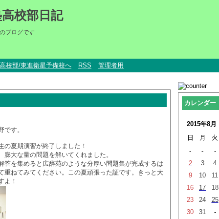
塾高校部日記
のブログです
um高校部/東進衛星予備校へ
RSS
管理者用
カレンダー
2015年8月
野です。
日
月
火
生の夏期演習が終了しました！
-
-
-
、膨大な量の問題を解いてくれました。
2
3
4
解答を集めると広辞苑のような分厚い問題集が完成するは
て重ねてみてください。この夏頑張った証です。きっと大
9
10
11
すよ！
16
17
18
23
24
25
30
31
-