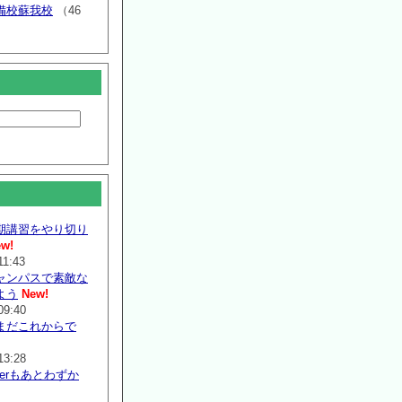
備校蘇我校
（46
期講習をやり切り
w!
11:43
ャンパスで素敵な
よう
New!
09:40
まだこれからで
13:28
mmerもあとわずか