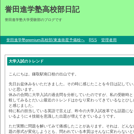
誉田進学塾高校部日記
誉田進学塾大学受験部のブログです
誉田進学塾premium高校部/東進衛星予備校へ
RSS
管理者用
大学入試のトレンド
こんにちは。鎌取駅南口校の出山です。
先日お盆休みをいただきました。その時に感じたことを今日は記してい
いと思います。
休みの合間に大学入試の過去問を分析していたのですが、私の受験時と
較してみるとだいぶ最近のトレンドはかなり変わってきているなとひし
と感じました。
特に私の担当している英語で言えば、昨今の大学入試改革でも話題にな
いるように４技能を意識した出題が増えてきているようです。
ただ実際に問題を解いてみて痛感したことがあります。それは、どんな
題の形式が変化しようとも、問われている本質はそんなに変わらないと