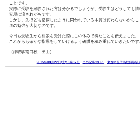
ことです。
実際に受験を経験された方は分かるでしょうが、受験生はどうしても情
安易に流されがちです。
しかし、先ほども指摘したように問われている本質は変わらないからこ
道の勉強が大切なのです。
今日も受験生から相談を受けた際にこの休みで得たことを伝えました。
これからも確かな指導をしていけるよう研鑽を積み重ねていきたいです
（鎌取駅南口校 出山）
2015年08月22日(土)13時37分
この記事のURL
東進衛星予備校鎌取駅