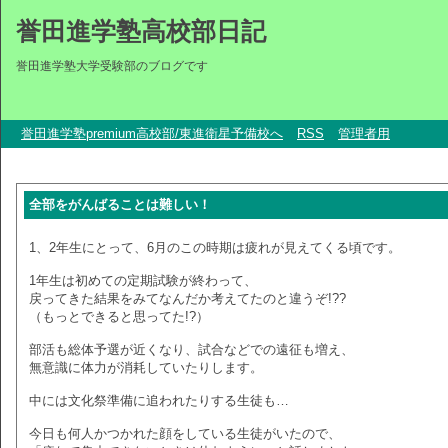
誉田進学塾高校部日記
誉田進学塾大学受験部のブログです
誉田進学塾premium高校部/東進衛星予備校へ
RSS
管理者用
全部をがんばることは難しい！
1、2年生にとって、6月のこの時期は疲れが見えてくる頃です。
1年生は初めての定期試験が終わって、
戻ってきた結果をみてなんだか考えてたのと違うぞ!??
（もっとできると思ってた!?）
部活も総体予選が近くなり、試合などでの遠征も増え、
無意識に体力が消耗していたりします。
中には文化祭準備に追われたりする生徒も…
今日も何人かつかれた顔をしている生徒がいたので、