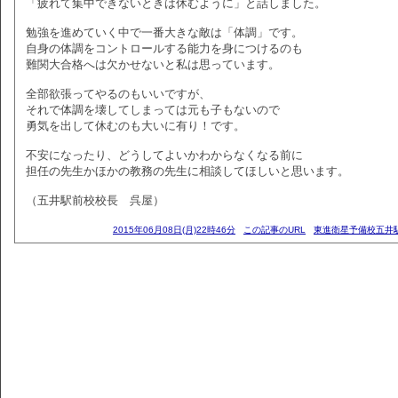
「疲れて集中できないときは休むように」と話しました。
勉強を進めていく中で一番大きな敵は「体調」です。
自身の体調をコントロールする能力を身につけるのも
難関大合格へは欠かせないと私は思っています。
全部欲張ってやるのもいいですが、
それで体調を壊してしまっては元も子もないので
勇気を出して休むのも大いに有り！です。
不安になったり、どうしてよいかわからなくなる前に
担任の先生かほかの教務の先生に相談してほしいと思います。
（五井駅前校校長 呉屋）
2015年06月08日(月)22時46分
この記事のURL
東進衛星予備校五井