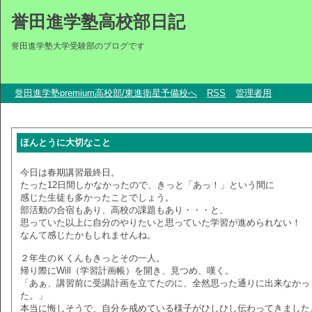
誉田進学塾高校部日記
誉田進学塾大学受験部のブログです
誉田進学塾premium高校部/東進衛星予備校へ
RSS
管理者用
ほんとうに大切なこと
今日は春期講習最終日。
たった12日間しかなかったので、きっと「あっ！」という間に
感じた生徒も多かったことでしょう。
部活動の合宿もあり、高校の課題もあり・・・と、
思っていた以上に自分のやりたいと思っていた学習が進められない！
なんて感じたかもしれませんね。
２年生のＫくんもきっとその一人。
帰り際にWill（学習計画帳）を開き、見つめ、嘆く。
「あぁ、講習前に受講計画を立てたのに、全然思った通りに出来なかっ
た。」
本当に悔しそうで、自分を戒めている様子がひしひし伝わってきました