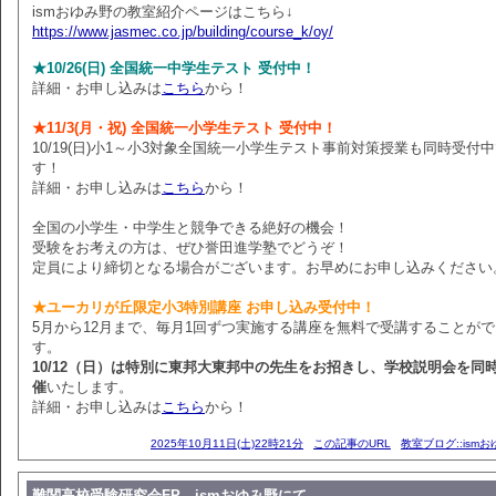
ismおゆみ野の教室紹介ページはこちら↓
https://www.jasmec.co.jp/building/course_k/oy/
★10/26(日) 全国統一中学生テスト 受付中！
詳細・お申し込みは
こちら
から！
★11/3(月・祝) 全国統一小学生テスト 受付中！
10/19(日)小1～小3対象全国統一小学生テスト事前対策授業も同時受付
す！
詳細・お申し込みは
こちら
から！
全国の小学生・中学生と競争できる絶好の機会！
受験をお考えの方は、ぜひ誉田進学塾でどうぞ！
定員により締切となる場合がございます。お早めにお申し込みください
★ユーカリが丘限定小3特別講座 お申し込み受付中！
5月から12月まで、毎月1回ずつ実施する講座を無料で受講することが
す。
10/12（日）は特別に東邦大東邦中の先生をお招きし、学校説明会を同
催
いたします。
詳細・お申し込みは
こちら
から！
2025年10月11日(土)22時21分
この記事のURL
教室ブログ::ism
難関高校受験研究会FP ismおゆみ野にて