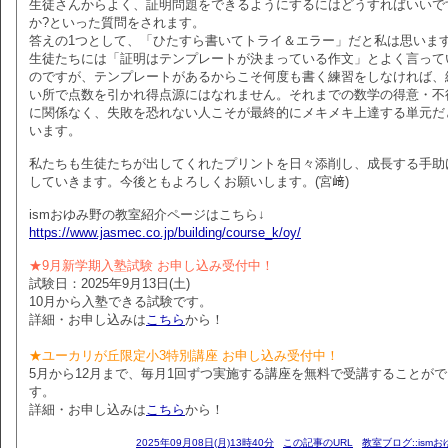
生徒さんからよく、証明問題をできるようにするにはどうすればいいで
か?といった質問をされます。
答えの1つとして、「ひたすら書いてトライ＆エラー」だと私は思いま
生徒たちには「証明はテンプレートが決まっている作文」とよく言って
のですが、テンプレートがあるからこそ何度も書く練習をしなければ、
い所で点数を引かれ得点源にはなれません。それまでの数学の得意・不
に関係なく、失敗を恐れない人こそが最終的にメキメキ上達する単元だ
います。
私たちも生徒たちが出してくれたプリントを日々添削し、成長する手助
していきます。今後ともよろしくお願いします。(宮﨑)
ismおゆみ野の教室紹介ページはこちら↓
https://www.jasmec.co.jp/building/course_k/oy/
★9月新学期入塾試験 お申し込み受付中！
試験日：2025年9月13日(土)
10月から入塾できる試験です。
詳細・お申し込みは
こちら
から！
★ユーカリが丘限定小3特別講座 お申し込み受付中！
5月から12月まで、毎月1回ずつ実施する講座を無料で受講することが
す。
詳細・お申し込みは
こちら
から！
2025年09月08日(月)13時40分
この記事のURL
教室ブログ::ism