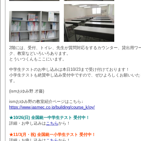
2階には、受付、トイレ、先生が質問対応をするカウンター、貸出用ワ
ク、教室などいろいろあります。
とういつくんもここにいます。
中学生テストのお申し込みは本日10/23まで受け付けております！
小学生テストも絶賛申し込み受付中ですので、ぜひよろしくお願いいた
す。
(ismおゆみ野 才藤)
ismおゆみ野の教室紹介ページはこちら↓
https://www.jasmec.co.jp/building/course_k/oy/
★10/26(日) 全国統一中学生テスト 受付中！
詳細・お申し込みは
こちら
から！
★11/3(月・祝) 全国統一小学生テスト 受付中！
詳細・お申し込みは
こちら
から！