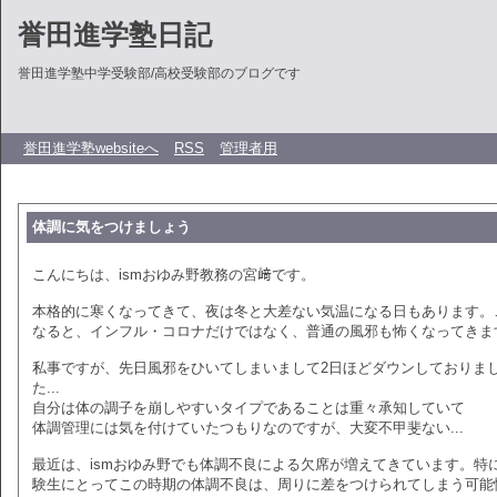
誉田進学塾日記
誉田進学塾中学受験部/高校受験部のブログです
誉田進学塾websiteへ
RSS
管理者用
体調に気をつけましょう
こんにちは、ismおゆみ野教務の宮﨑です。
本格的に寒くなってきて、夜は冬と大差ない気温になる日もあります。
なると、インフル・コロナだけではなく、普通の風邪も怖くなってきま
私事ですが、先日風邪をひいてしまいまして2日ほどダウンしておりま
た...
自分は体の調子を崩しやすいタイプであることは重々承知していて
体調管理には気を付けていたつもりなのですが、大変不甲斐ない...
最近は、ismおゆみ野でも体調不良による欠席が増えてきています。特
験生にとってこの時期の体調不良は、周りに差をつけられてしまう可能