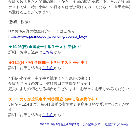
受験人数の多さと問題の難しさから、全国の広さを感じる。それが全国
テストです。特に小学生の皆さんはぜひ受けてみてください。誉田進学
も受けることができます。
(教務 後藤)
ismおゆみ野の教室紹介ページはこちら↓
https://www.jasmec.co.jp/building/course_k/oy/
★10/26(日) 全国統一中学生テスト 受付中！
詳細・お申し込みは
こちら
から！
★11/3(月・祝) 全国統一小学生テスト 受付中！
詳細・お申し込みは
こちら
から！
全国の小学生・中学生と競争できる絶好の機会！
受験をお考えの方は、ぜひ誉田進学塾でどうぞ！
定員により締切となる場合がございます。お早めにお申し込みください
★ユーカリが丘限定小3特別講座 お申し込み受付中！
5月から12月まで、毎月1回ずつ実施する講座を無料で受講することが
す。
詳細・お申し込みは
こちら
から！
2025年10月18日(土)22時21分
この記事のURL
教室ブログ::ism