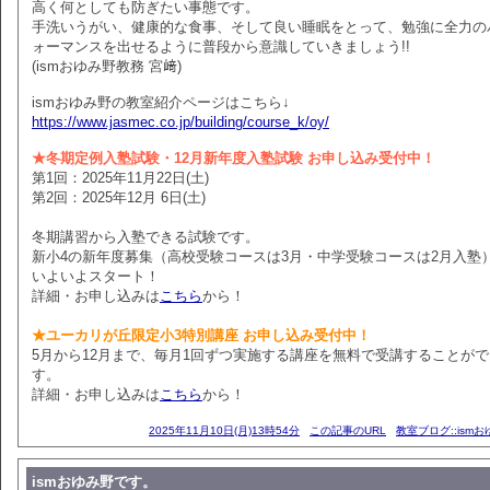
高く何としても防ぎたい事態です。
手洗いうがい、健康的な食事、そして良い睡眠をとって、勉強に全力の
ォーマンスを出せるように普段から意識していきましょう!!
(ismおゆみ野教務 宮﨑)
ismおゆみ野の教室紹介ページはこちら↓
https://www.jasmec.co.jp/building/course_k/oy/
★冬期定例入塾試験・12月新年度入塾試験 お申し込み受付中！
第1回：2025年11月22日(土)
第2回：2025年12月 6日(土)
冬期講習から入塾できる試験です。
新小4の新年度募集（高校受験コースは3月・中学受験コースは2月入塾
いよいよスタート！
詳細・お申し込みは
こちら
から！
★ユーカリが丘限定小3特別講座 お申し込み受付中！
5月から12月まで、毎月1回ずつ実施する講座を無料で受講することが
す。
詳細・お申し込みは
こちら
から！
2025年11月10日(月)13時54分
この記事のURL
教室ブログ::ism
ismおゆみ野です。