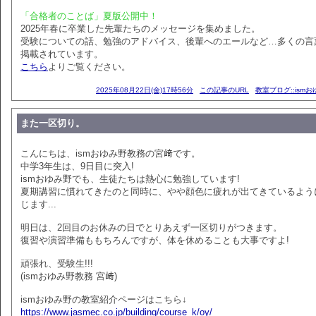
「合格者のことば」夏版公開中！
2025年春に卒業した先輩たちのメッセージを集めました。
受験についての話、勉強のアドバイス、後輩へのエールなど…多くの言
掲載されています。
こちら
よりご覧ください。
2025年08月22日(金)17時56分
この記事のURL
教室ブログ::ism
また一区切り。
こんにちは、ismおゆみ野教務の宮﨑です。
中学3年生は、9日目に突入!
ismおゆみ野でも、生徒たちは熱心に勉強しています!
夏期講習に慣れてきたのと同時に、やや顔色に疲れが出てきているよう
じます...
明日は、2回目のお休みの日でとりあえず一区切りがつきます。
復習や演習準備ももちろんですが、体を休めることも大事ですよ!
頑張れ、受験生!!!
(ismおゆみ野教務 宮﨑)
ismおゆみ野の教室紹介ページはこちら↓
https://www.jasmec.co.jp/building/course_k/oy/