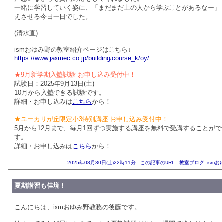
一緒に学習していく姿に、「まだまだ上の人から学ぶことがあるなー」
えさせる今日一日でした。
(清水直)
ismおゆみ野の教室紹介ページはこちら↓
https://www.jasmec.co.jp/building/course_k/oy/
★9月新学期入塾試験 お申し込み受付中！
試験日：2025年9月13日(土)
10月から入塾できる試験です。
詳細・お申し込みは
こちら
から！
★ユーカリが丘限定小3特別講座 お申し込み受付中！
5月から12月まで、毎月1回ずつ実施する講座を無料で受講することが
す。
詳細・お申し込みは
こちら
から！
2025年08月30日(土)22時11分
この記事のURL
教室ブログ::ism
夏期講習も佳境！
こんにちは、ismおゆみ野教務の後藤です。