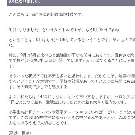
9月になりました。
こんにちは、ismおゆみ野教務の後藤です。
9月になりました、というタイトルですが、もう9月18日ですね。
ということは、9月はもう折り返しているということです。早いもので
ね。
特に、9月は8月と比べると勉強量が下がる傾向にあります。夏休みが終
て学校や部活(中3生はほぼ引退していますが)が、出てくることによる
す。
そういった状況下では不安も多いと思われます。だからこそ、勉強の習
あるということが大切です。学校や部活があってもどこかに時間はある
ず。その時間で少しでも勉強する。
よく、私たちは「ゼロにしない」という言い方をしますが、ゼロと少し
1日ごとにつく差も、受験生になったときの差も大きく違うのです。
小学生も計算チャレンジや漢字テストをやっていれば「ゼロ」ではない
です。この習慣が中学生になったときの中だるみであるとか、入試につ
力をつけるうえで大切なことです。
(教務 後藤)