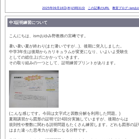
2025年09月18日(木)15時31分
この記事のURL
教室ブログ::ism
中3証明練習について
こんにちは、ismおゆみ野教務の宮﨑です。
暑い暑い夏が終わり(まだ暑いですが...)、後期に突入しました。
中学3年生は後期からカリキュラムが変更になり、いよいよ受験生
としての総仕上げにかかっていきます。
その取り組みの一つとして、証明練習プリントがあります。
(こんな感じです。今回は文字式と因数分解を利用した問題。)
夏期講習から図形の証明で計4回分実施していますが、後期からは
規則性や整数に関わる説明問題もたくさん練習します。どれも図形の証
はまた違った思考力が必要になる分野です。