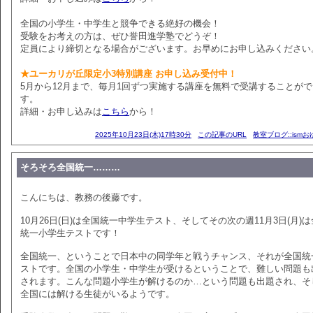
全国の小学生・中学生と競争できる絶好の機会！
受験をお考えの方は、ぜひ誉田進学塾でどうぞ！
定員により締切となる場合がございます。お早めにお申し込みください
★ユーカリが丘限定小3特別講座 お申し込み受付中！
5月から12月まで、毎月1回ずつ実施する講座を無料で受講することが
す。
詳細・お申し込みは
こちら
から！
2025年10月23日(木)17時30分
この記事のURL
教室ブログ::ism
そろそろ全国統一………
こんにちは、教務の後藤です。
10月26日(日)は全国統一中学生テスト、そしてその次の週11月3日(月)
統一小学生テストです！
全国統一、ということで日本中の同学年と戦うチャンス、それが全国統
ストです。全国の小学生・中学生が受けるということで、難しい問題も
されます。こんな問題小学生が解けるのか…という問題も出題され、そ
全国には解ける生徒がいるようです。