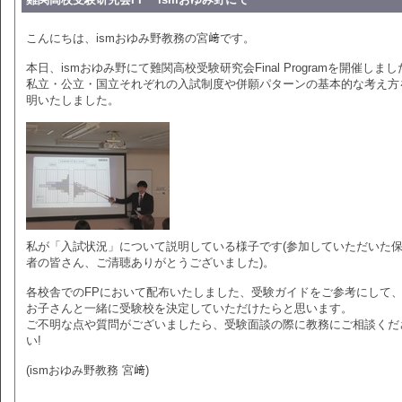
こんにちは、ismおゆみ野教務の宮﨑です。
本日、ismおゆみ野にて難関高校受験研究会Final Programを開催しま
私立・公立・国立それぞれの入試制度や併願パターンの基本的な考え方
明いたしました。
私が「入試状況」について説明している様子です(参加していただいた
者の皆さん、ご清聴ありがとうございました)。
各校舎でのFPにおいて配布いたしました、受験ガイドをご参考にして
お子さんと一緒に受験校を決定していただけたらと思います。
ご不明な点や質問がございましたら、受験面談の際に教務にご相談くだ
い!
(ismおゆみ野教務 宮﨑)