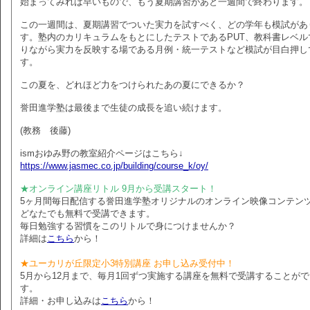
始まってみれば早いもので、もう夏期講習があと一週間で終わります。
この一週間は、夏期講習でついた実力を試すべく、どの学年も模試があ
す。塾内のカリキュラムをもとにしたテストであるPUT、教科書レベル
りながら実力を反映する場である月例・統一テストなど模試が目白押し
す。
この夏を、どれほど力をつけられたあの夏にできるか？
誉田進学塾は最後まで生徒の成長を追い続けます。
(教務 後藤)
ismおゆみ野の教室紹介ページはこちら↓
https://www.jasmec.co.jp/building/course_k/oy/
★オンライン講座リトル 9月から受講スタート！
5ヶ月間毎日配信する誉田進学塾オリジナルのオンライン映像コンテン
どなたでも無料で受講できます。
毎日勉強する習慣をこのリトルで身につけませんか？
詳細は
こちら
から！
★ユーカリが丘限定小3特別講座 お申し込み受付中！
5月から12月まで、毎月1回ずつ実施する講座を無料で受講することが
す。
詳細・お申し込みは
こちら
から！