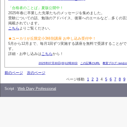
「合格者のことば」夏版公開中！
2025年春に卒業した先輩たちのメッセージを集めました。
受験についての話、勉強のアドバイス、後輩へのエールなど…多くの言
掲載されています。
こちら
よりご覧ください。
★ユーカリが丘限定小3特別講座 お申し込み受付中！
5月から12月まで、毎月1回ずつ実施する講座を無料で受講することが
す。
詳細・お申し込みは
こちら
から！
2025年07月30日(水)12時30分
この記事のURL
教室ブログ::ism
前のページ
次のページ
ページ移動
1
2
3
4
5
6
7
8
9
Script :
Web Diary Professional