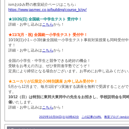
ismおゆみ野の教室紹介ページはこちら↓
https://www.jasmec.co.jp/building/course_k/oy/
★10/26(日) 全国統一中学生テスト 受付中！
詳細・お申し込みは
こちら
から！
★11/3(月・祝) 全国統一小学生テスト 受付中！
10/19(日)小1～小3対象全国統一小学生テスト事前対策授業も同時受付
す！
詳細・お申し込みは
こちら
から！
全国の小学生・中学生と競争できる絶好の機会！
受験をお考えの方は、ぜひ誉田進学塾でどうぞ！
定員により締切となる場合がございます。お早めにお申し込みください
★ユーカリが丘限定小3特別講座 お申し込み受付中！
5月から12月まで、毎月1回ずつ実施する講座を無料で受講することが
す。
10/12（日）は特別に東邦大東邦中の先生をお招きし、学校説明会を同
催
いたします。
詳細・お申し込みは
こちら
から！
2025年10月04日(土)10時42分
この記事のURL
教室ブログ::ism